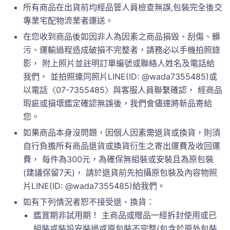
所有商品在出貨前均經品管人員檢查無誤,包裝完全後交
專業宅配物流業者運送。
在您收到商品後如因非人為因素之商品損毀、刮傷、髒
污、運輸過程造成破損不完整者，請務必以手機拍照錄
影， 附上照片並註明訂單編號或聯絡人姓名及電話給
我們， 並拍照連同照片LINE(ID: @wada7355485)或
以電話〈07-7355485〉與客服人員聯繫確認， 經商品
瑕疵或損壞鑑定確認無誤後，我們會儘速將新品寄給
您。
如果商品本身沒問題，因個人因素需退貨或換貨，則須
自行負擔所有商品退貨或換貨衍生之寄出運費及收回運
費， 每件為300元，為確保無組裝或安裝且為原包裝
(建議保留7天)， 請於退貨前先拍攝原包裝及內容物照
片LINE(ID: @wada7355485)給我們。
如有下列情況者恕不接受退、換貨：
鑑賞期非試用期！ 主商品或贈品一經拆封使用或已
組裝或裝設安裝過或原包裝不完整(包含於原外包裝