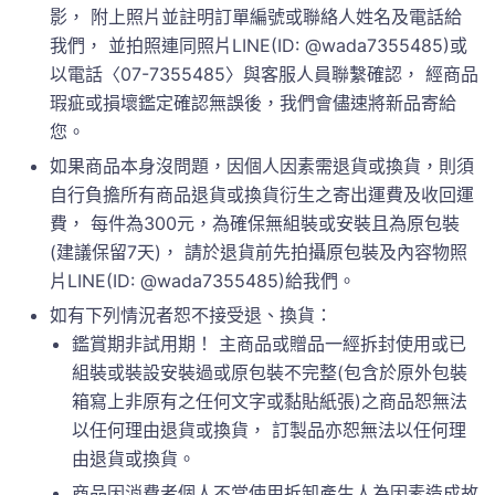
影， 附上照片並註明訂單編號或聯絡人姓名及電話給
我們， 並拍照連同照片LINE(ID: @wada7355485)或
以電話〈07-7355485〉與客服人員聯繫確認， 經商品
瑕疵或損壞鑑定確認無誤後，我們會儘速將新品寄給
您。
如果商品本身沒問題，因個人因素需退貨或換貨，則須
自行負擔所有商品退貨或換貨衍生之寄出運費及收回運
費， 每件為300元，為確保無組裝或安裝且為原包裝
(建議保留7天)， 請於退貨前先拍攝原包裝及內容物照
片LINE(ID: @wada7355485)給我們。
如有下列情況者恕不接受退、換貨：
鑑賞期非試用期！ 主商品或贈品一經拆封使用或已
組裝或裝設安裝過或原包裝不完整(包含於原外包裝
箱寫上非原有之任何文字或黏貼紙張)之商品恕無法
以任何理由退貨或換貨， 訂製品亦恕無法以任何理
由退貨或換貨。
商品因消費者個人不當使用拆卸產生人為因素造成故