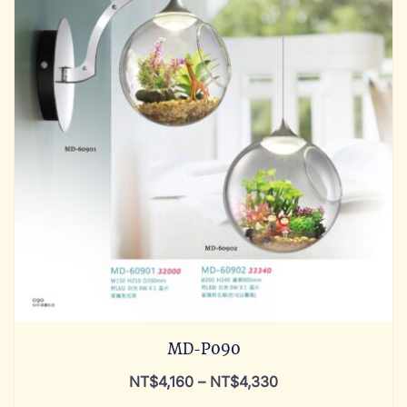
MD-P090
NT$
4,160
–
NT$
4,330