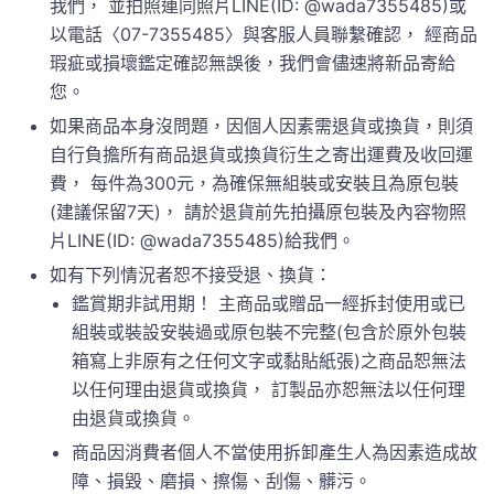
我們， 並拍照連同照片LINE(ID: @wada7355485)或
以電話〈07-7355485〉與客服人員聯繫確認， 經商品
瑕疵或損壞鑑定確認無誤後，我們會儘速將新品寄給
您。
如果商品本身沒問題，因個人因素需退貨或換貨，則須
自行負擔所有商品退貨或換貨衍生之寄出運費及收回運
費， 每件為300元，為確保無組裝或安裝且為原包裝
(建議保留7天)， 請於退貨前先拍攝原包裝及內容物照
片LINE(ID: @wada7355485)給我們。
如有下列情況者恕不接受退、換貨：
鑑賞期非試用期！ 主商品或贈品一經拆封使用或已
組裝或裝設安裝過或原包裝不完整(包含於原外包裝
箱寫上非原有之任何文字或黏貼紙張)之商品恕無法
以任何理由退貨或換貨， 訂製品亦恕無法以任何理
由退貨或換貨。
商品因消費者個人不當使用拆卸產生人為因素造成故
障、損毀、磨損、擦傷、刮傷、髒污。