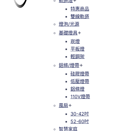
軌道燈
軌道燈
特惠商品
特惠商品
雙線軌道
緯達燈飾
緯達燈飾企業行
雙線軌道
燈泡/光源
燈泡/光源
基礎燈具
基礎燈具
崁燈
崁燈
平板燈
平板燈
輕鋼架
輕鋼架
鋁條/燈帶
鋁條/燈帶
硅膠燈帶
硅膠燈帶
低壓燈帶
低壓燈帶
鋁條燈
鋁條燈
110V燈帶
110V燈帶
風扇
風扇
30-42吋
30-42吋
52-60吋
52-60吋
智慧家庭