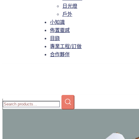
智慧家庭
日光燈
日光燈
戶外
戶外
小知識
小知識
佈置靈感
佈置靈感
目錄
目錄
專業工程/訂做
專業工程/訂做
合作夥伴
合作夥伴
Home
/
商店
/
檯燈/立燈
/
可換光源
/ A8-P251