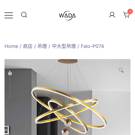
0
緯達燈飾
緯達燈飾企業行
Home
/
商店
/
吊燈
/
中大型吊燈
/ Falo-P074