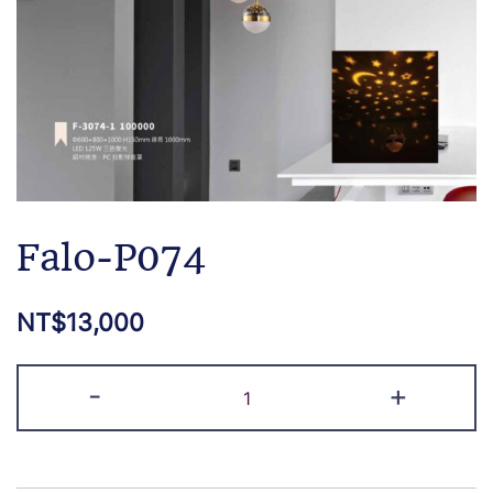
Falo-P074
NT$
13,000
-
+