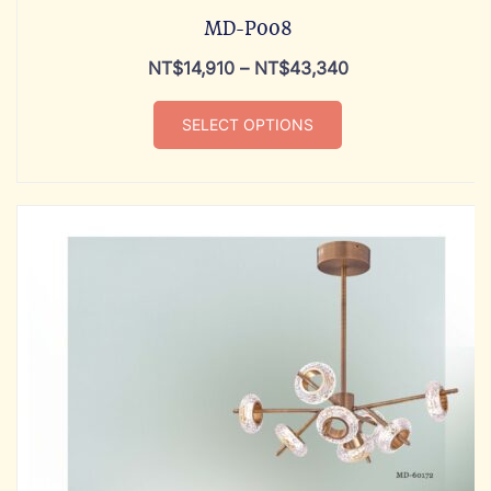
MD-P008
NT$
14,910
–
NT$
43,340
SELECT OPTIONS