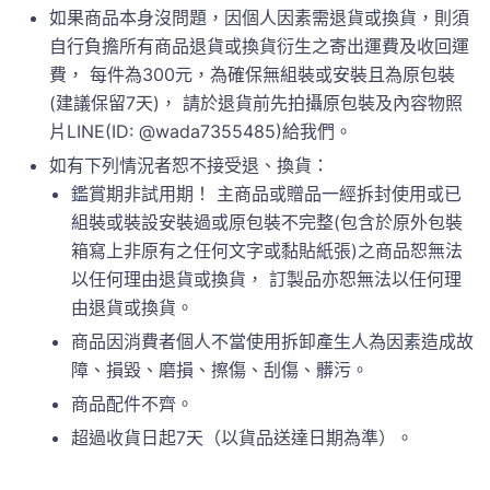
如果商品本身沒問題，因個人因素需退貨或換貨，則須
自行負擔所有商品退貨或換貨衍生之寄出運費及收回運
費， 每件為300元，為確保無組裝或安裝且為原包裝
(建議保留7天)， 請於退貨前先拍攝原包裝及內容物照
片LINE(ID: @wada7355485)給我們。
如有下列情況者恕不接受退、換貨：
鑑賞期非試用期！ 主商品或贈品一經拆封使用或已
組裝或裝設安裝過或原包裝不完整(包含於原外包裝
箱寫上非原有之任何文字或黏貼紙張)之商品恕無法
以任何理由退貨或換貨， 訂製品亦恕無法以任何理
由退貨或換貨。
商品因消費者個人不當使用拆卸產生人為因素造成故
障、損毀、磨損、擦傷、刮傷、髒污。
商品配件不齊。
超過收貨日起7天（以貨品送達日期為準）。