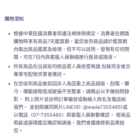
購物須知
根據中華民國消費者保護法規條例規定，消費者在網路
購物時享有商品7天鑑賞期，當您收到商品請於鑑賞期
內取出商品鑑賞及檢視，但不可以試用，發現有任何問
題，可在7日內與客服人員聯絡進行退貨或換貨。
所有商品在出貨前均經品管人員檢查無誤,包裝完全後交
專業宅配物流業者運送。
在您收到商品後如因非人為因素之商品損毀、刮傷、髒
污、運輸過程造成破損不完整者，請務必以手機拍照錄
影， 附上照片並註明訂單編號或聯絡人姓名及電話給
我們， 並拍照連同照片LINE(ID: @wada7355485)或
以電話〈07-7355485〉與客服人員聯繫確認， 經商品
瑕疵或損壞鑑定確認無誤後，我們會儘速將新品寄給
您。