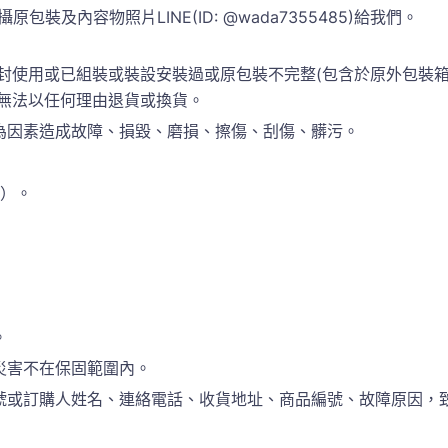
包裝及內容物照片LINE(ID: @wada7355485)給我們。
封使用或已組裝或裝設安裝過或原包裝不完整(包含於原外包裝
恕無法以任何理由退貨或換貨。
為因素造成故障、損毀、磨損、擦傷、刮傷、髒污。
準）。
。
災害不在保固範圍內。
訂購人姓名、連絡電話、收貨地址、商品編號、故障原因，致電於(