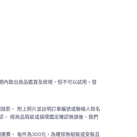
期內取出商品鑑賞及檢視，但不可以試用，發
錄影， 附上照片並註明訂單編號或聯絡人姓名
員聯繫確認， 經商品瑕疵或損壞鑑定確認無誤後，我們
費， 每件為300元，為確保無組裝或安裝且