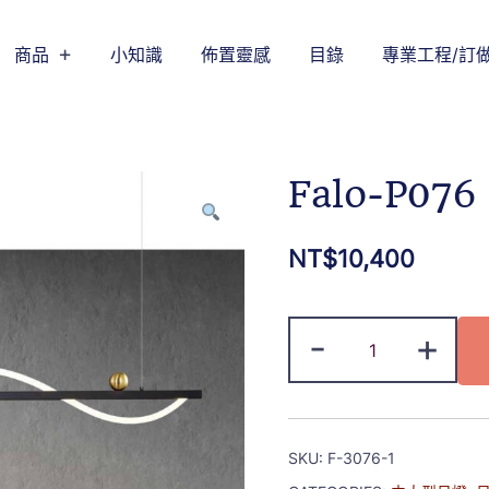
商品
小知識
佈置靈感
目錄
專業工程/訂
Falo-P076
NT$
10,400
-
+
SKU:
F-3076-1