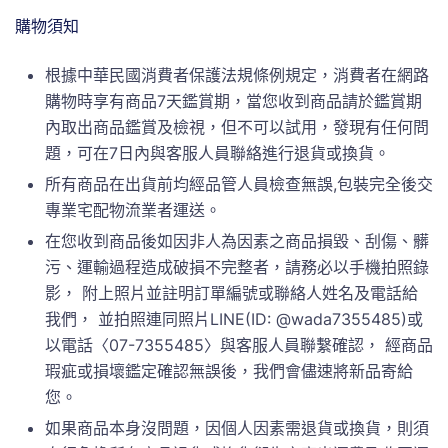
購物須知
根據中華民國消費者保護法規條例規定，消費者在網路
購物時享有商品7天鑑賞期，當您收到商品請於鑑賞期
內取出商品鑑賞及檢視，但不可以試用，發現有任何問
題，可在7日內與客服人員聯絡進行退貨或換貨。
所有商品在出貨前均經品管人員檢查無誤,包裝完全後交
專業宅配物流業者運送。
在您收到商品後如因非人為因素之商品損毀、刮傷、髒
污、運輸過程造成破損不完整者，請務必以手機拍照錄
影， 附上照片並註明訂單編號或聯絡人姓名及電話給
我們， 並拍照連同照片LINE(ID: @wada7355485)或
以電話〈07-7355485〉與客服人員聯繫確認， 經商品
瑕疵或損壞鑑定確認無誤後，我們會儘速將新品寄給
您。
如果商品本身沒問題，因個人因素需退貨或換貨，則須