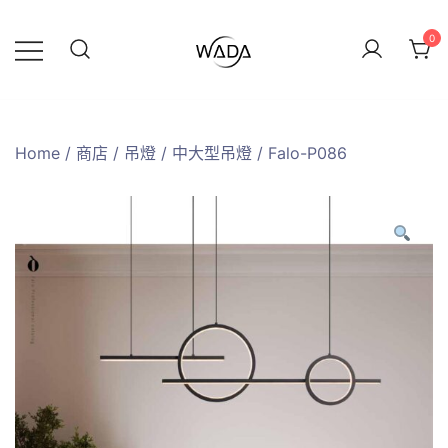
0
緯達燈飾
緯達燈飾企業行
Home
/
商店
/
吊燈
/
中大型吊燈
/ Falo-P086