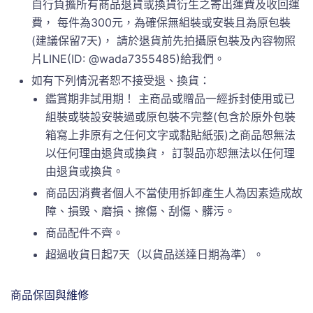
自行負擔所有商品退貨或換貨衍生之寄出運費及收回運
費， 每件為300元，為確保無組裝或安裝且為原包裝
(建議保留7天)， 請於退貨前先拍攝原包裝及內容物照
片LINE(ID: @wada7355485)給我們。
如有下列情況者恕不接受退、換貨：
鑑賞期非試用期！ 主商品或贈品一經拆封使用或已
組裝或裝設安裝過或原包裝不完整(包含於原外包裝
箱寫上非原有之任何文字或黏貼紙張)之商品恕無法
以任何理由退貨或換貨， 訂製品亦恕無法以任何理
由退貨或換貨。
商品因消費者個人不當使用拆卸產生人為因素造成故
障、損毀、磨損、擦傷、刮傷、髒污。
商品配件不齊。
超過收貨日起7天（以貨品送達日期為準）。
商品保固與維修