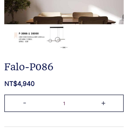
Falo-P086
NT$
4,940
-
+