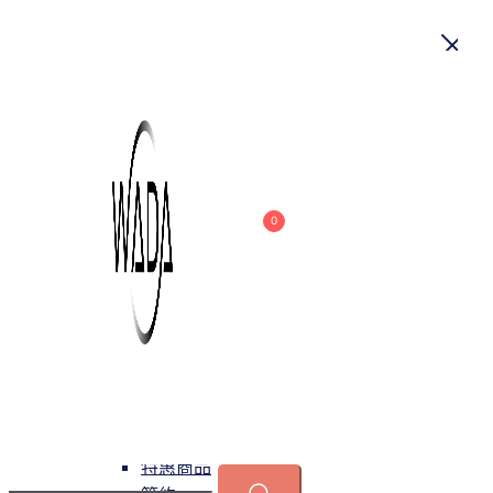
首頁
關於我們
商品
0
吊燈
特惠商品
小型吊燈
中大型吊燈
長形吊燈
水晶
緯達燈飾
緯達燈飾企業行
可換光源
吸頂燈
特惠商品