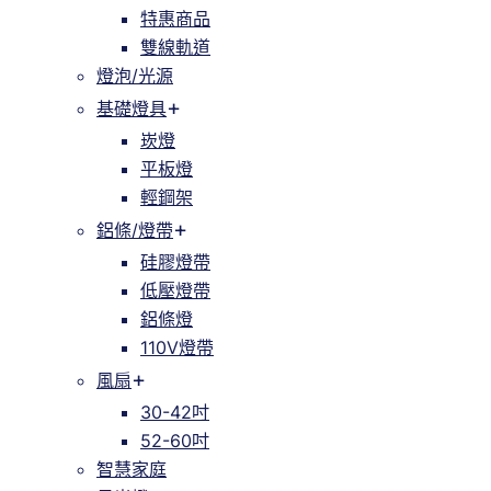
特惠商品
雙線軌道
燈泡/光源
基礎燈具
崁燈
平板燈
輕鋼架
鋁條/燈帶
硅膠燈帶
低壓燈帶
鋁條燈
110V燈帶
風扇
30-42吋
52-60吋
智慧家庭