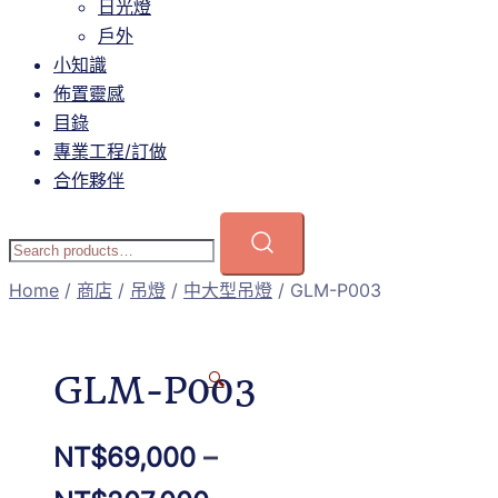
日光燈
戶外
小知識
佈置靈感
目錄
專業工程/訂做
合作夥伴
Home
/
商店
/
吊燈
/
中大型吊燈
/ GLM-P003
GLM-P003
🔍
NT$
69,000
–