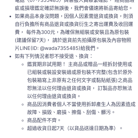
電話〈07-7355485〉與客服人員聯繫確認， 經商品瑕
疵或損壞鑑定確認無誤後，我們會儘速將新品寄給您。
如果商品本身沒問題，因個人因素需退貨或換貨，則須
自行負擔所有商品退貨或換貨衍生之寄出運費及收回運
費， 每件為300元，為確保無組裝或安裝且為原包裝
(建議保留7天)， 請於退貨前先拍攝原包裝及內容物照
片LINE(ID: @wada7355485)給我們。
如有下列情況者恕不接受退、換貨：
鑑賞期非試用期！ 主商品或贈品一經拆封使用或
已組裝或裝設安裝過或原包裝不完整(包含於原外
包裝箱寫上非原有之任何文字或黏貼紙張)之商品
恕無法以任何理由退貨或換貨， 訂製品亦恕無法
以任何理由退貨或換貨。
商品因消費者個人不當使用拆卸產生人為因素造成
故障、損毀、磨損、擦傷、刮傷、髒污。
商品配件不齊。
超過收貨日起7天（以貨品送達日期為準）。