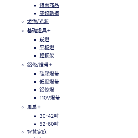
特惠商品
雙線軌道
燈泡/光源
基礎燈具
崁燈
平板燈
輕鋼架
鋁條/燈帶
硅膠燈帶
低壓燈帶
鋁條燈
110V燈帶
風扇
30-42吋
52-60吋
智慧家庭