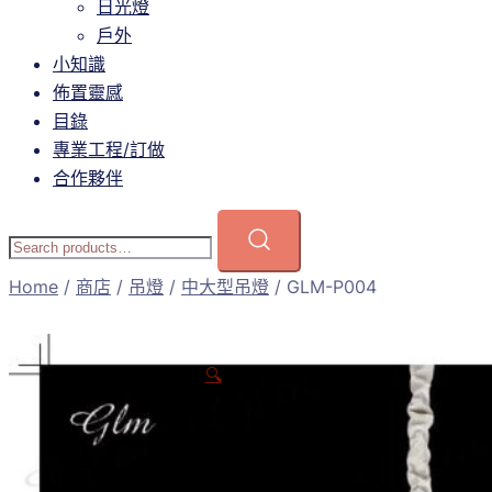
日光燈
戶外
小知識
佈置靈感
目錄
專業工程/訂做
合作夥伴
Home
/
商店
/
吊燈
/
中大型吊燈
/ GLM-P004
🔍