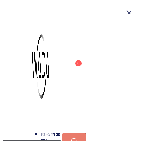
首頁
關於我們
商品
0
吊燈
特惠商品
小型吊燈
中大型吊燈
長形吊燈
水晶
緯達燈飾
緯達燈飾企業行
可換光源
吸頂燈
特惠商品