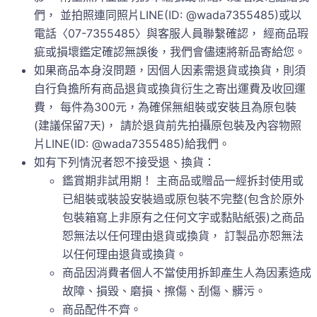
們， 並拍照連同照片LINE(ID: @wada7355485)或以
電話〈07-7355485〉與客服人員聯繫確認， 經商品瑕
疵或損壞鑑定確認無誤後，我們會儘速將新品寄給您。
如果商品本身沒問題，因個人因素需退貨或換貨，則須
自行負擔所有商品退貨或換貨衍生之寄出運費及收回運
費， 每件為300元，為確保無組裝或安裝且為原包裝
(建議保留7天)， 請於退貨前先拍攝原包裝及內容物照
片LINE(ID: @wada7355485)給我們。
如有下列情況者恕不接受退、換貨：
鑑賞期非試用期！ 主商品或贈品一經拆封使用或
已組裝或裝設安裝過或原包裝不完整(包含於原外
包裝箱寫上非原有之任何文字或黏貼紙張)之商品
恕無法以任何理由退貨或換貨， 訂製品亦恕無法
以任何理由退貨或換貨。
商品因消費者個人不當使用拆卸產生人為因素造成
故障、損毀、磨損、擦傷、刮傷、髒污。
商品配件不齊。