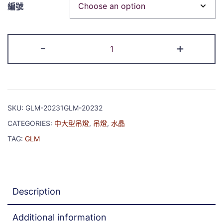
編號
-
+
SKU:
GLM-20231GLM-20232
CATEGORIES:
中大型吊燈
,
吊燈
,
水晶
TAG:
GLM
Description
Additional information