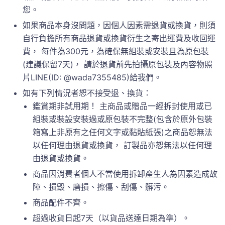
您。
如果商品本身沒問題，因個人因素需退貨或換貨，則須
自行負擔所有商品退貨或換貨衍生之寄出運費及收回運
費， 每件為300元，為確保無組裝或安裝且為原包裝
(建議保留7天)， 請於退貨前先拍攝原包裝及內容物照
片LINE(ID: @wada7355485)給我們。
如有下列情況者恕不接受退、換貨：
鑑賞期非試用期！ 主商品或贈品一經拆封使用或已
組裝或裝設安裝過或原包裝不完整(包含於原外包裝
箱寫上非原有之任何文字或黏貼紙張)之商品恕無法
以任何理由退貨或換貨， 訂製品亦恕無法以任何理
由退貨或換貨。
商品因消費者個人不當使用拆卸產生人為因素造成故
障、損毀、磨損、擦傷、刮傷、髒污。
商品配件不齊。
超過收貨日起7天（以貨品送達日期為準）。