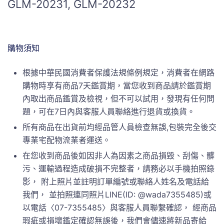
GLM-20231, GLM-20232
購物須知
根據中華民國消費者保護法規條例規定，消費者在網路
購物時享有商品7天鑑賞期，當您收到商品請於鑑賞期
內取出商品鑑賞及檢視，但不可以試用，發現有任何問
題，可在7日內與客服人員聯絡進行退貨或換貨。
所有商品在出貨前均經品管人員檢查無誤,包裝完全後交
專業宅配物流業者運送。
在您收到商品後如因非人為因素之商品損毀、刮傷、髒
污、運輸過程造成破損不完整者，請務必以手機拍照錄
影， 附上照片並註明訂單編號或聯絡人姓名及電話給
我們， 並拍照連同照片LINE(ID: @wada7355485)或
以電話〈07-7355485〉與客服人員聯繫確認， 經商品
瑕疵或損壞鑑定確認無誤後，我們會儘速將新品寄給