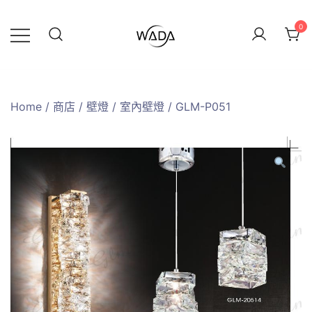
0
緯達燈飾
緯達燈飾企業行
Home
/
商店
/
壁燈
/
室內壁燈
/ GLM-P051