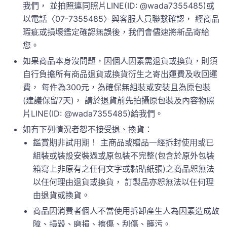
我們， 並拍照連同照片LINE(ID: @wada7355485)或
以電話〈07-7355485〉與客服人員聯繫確認， 經商品
瑕疵或損壞鑑定確認無誤後，我們會儘速將新品寄給
您。
如果商品本身沒問題，因個人因素需退貨或換貨，則須
自行負擔所有商品退貨或換貨衍生之寄出運費及收回運
費， 每件為300元，為確保無組裝或安裝且為原包裝
(建議保留7天)， 請於退貨前先拍攝原包裝及內容物照
片LINE(ID: @wada7355485)給我們。
如有下列情況者恕不接受退、換貨：
鑑賞期非試用期！ 主商品或贈品一經拆封使用或已
組裝或裝設安裝過或原包裝不完整(包含於原外包裝
箱寫上非原有之任何文字或黏貼紙張)之商品恕無法
以任何理由退貨或換貨， 訂製品亦恕無法以任何理
由退貨或換貨。
商品因消費者個人不當使用拆卸產生人為因素造成故
障、損毀、磨損、擦傷、刮傷、髒污。