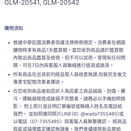
GLM-20541, GLM-20542
購物須知
根據中華民國消費者保護法規條例規定，消費者在網路
購物時享有商品7天鑑賞期，當您收到商品請於鑑賞期
內取出商品鑑賞及檢視，但不可以試用，發現有任何問
題，可在7日內與客服人員聯絡進行退貨或換貨。
所有商品在出貨前均經品管人員檢查無誤,包裝完全後交
專業宅配物流業者運送。
在您收到商品後如因非人為因素之商品損毀、刮傷、髒
污、運輸過程造成破損不完整者，請務必以手機拍照錄
影， 附上照片並註明訂單編號或聯絡人姓名及電話給
我們， 並拍照連同照片LINE(ID: @wada7355485)或
以電話〈07-7355485〉與客服人員聯繫確認， 經商品
瑕疵或損壞鑑定確認無誤後，我們會儘速將新品寄給