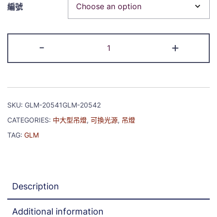
編號
-
+
SKU:
GLM-20541GLM-20542
CATEGORIES:
中大型吊燈
,
可換光源
,
吊燈
TAG:
GLM
Description
Additional information