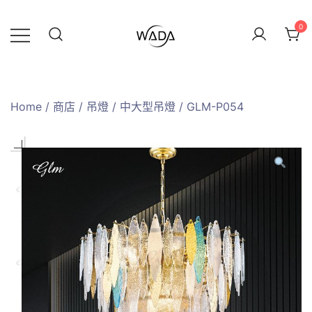
0
緯達燈飾
緯達燈飾企業行
Home
/
商店
/
吊燈
/
中大型吊燈
/ GLM-P054