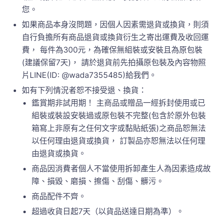
您。
如果商品本身沒問題，因個人因素需退貨或換貨，則須
自行負擔所有商品退貨或換貨衍生之寄出運費及收回運
費， 每件為300元，為確保無組裝或安裝且為原包裝
(建議保留7天)， 請於退貨前先拍攝原包裝及內容物照
片LINE(ID: @wada7355485)給我們。
如有下列情況者恕不接受退、換貨：
鑑賞期非試用期！ 主商品或贈品一經拆封使用或已
組裝或裝設安裝過或原包裝不完整(包含於原外包裝
箱寫上非原有之任何文字或黏貼紙張)之商品恕無法
以任何理由退貨或換貨， 訂製品亦恕無法以任何理
由退貨或換貨。
商品因消費者個人不當使用拆卸產生人為因素造成故
障、損毀、磨損、擦傷、刮傷、髒污。
商品配件不齊。
超過收貨日起7天（以貨品送達日期為準）。