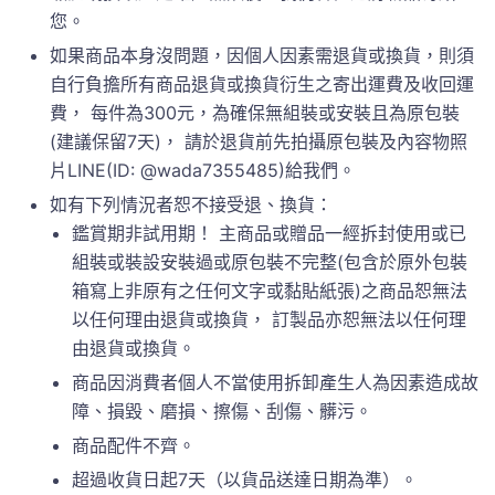
您。
如果商品本身沒問題，因個人因素需退貨或換貨，則須
自行負擔所有商品退貨或換貨衍生之寄出運費及收回運
費， 每件為300元，為確保無組裝或安裝且為原包裝
(建議保留7天)， 請於退貨前先拍攝原包裝及內容物照
片LINE(ID: @wada7355485)給我們。
如有下列情況者恕不接受退、換貨：
鑑賞期非試用期！ 主商品或贈品一經拆封使用或已
組裝或裝設安裝過或原包裝不完整(包含於原外包裝
箱寫上非原有之任何文字或黏貼紙張)之商品恕無法
以任何理由退貨或換貨， 訂製品亦恕無法以任何理
由退貨或換貨。
商品因消費者個人不當使用拆卸產生人為因素造成故
障、損毀、磨損、擦傷、刮傷、髒污。
商品配件不齊。
超過收貨日起7天（以貨品送達日期為準）。