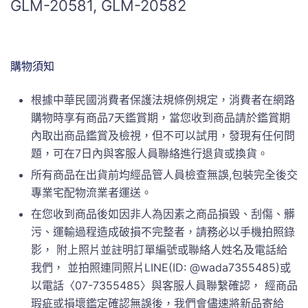
GLM-20581, GLM-20582
購物須知
根據中華民國消費者保護法規條例規定，消費者在網路
購物時享有商品7天鑑賞期，當您收到商品請於鑑賞期
內取出商品鑑賞及檢視，但不可以試用，發現有任何問
題，可在7日內與客服人員聯絡進行退貨或換貨。
所有商品在出貨前均經品管人員檢查無誤,包裝完全後交
專業宅配物流業者運送。
在您收到商品後如因非人為因素之商品損毀、刮傷、髒
污、運輸過程造成破損不完整者，請務必以手機拍照錄
影， 附上照片並註明訂單編號或聯絡人姓名及電話給
我們， 並拍照連同照片LINE(ID: @wada7355485)或
以電話〈07-7355485〉與客服人員聯繫確認， 經商品
瑕疵或損壞鑑定確認無誤後，我們會儘速將新品寄給