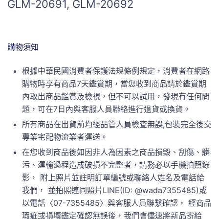
GLM-20691, GLM-20692
購物須知
根據中華民國消費者保護法規條例規定，消費者在網路
購物時享有商品7天鑑賞期，當您收到商品請於鑑賞期
內取出商品鑑賞及檢視，但不可以試用，發現有任何問
題，可在7日內與客服人員聯絡進行退貨或換貨。
所有商品在出貨前均經品管人員檢查無誤,包裝完全後交
專業宅配物流業者運送。
在您收到商品後如因非人為因素之商品損毀、刮傷、髒
污、運輸過程造成破損不完整者，請務必以手機拍照錄
影， 附上照片並註明訂單編號或聯絡人姓名及電話給
我們， 並拍照連同照片LINE(ID: @wada7355485)或
以電話〈07-7355485〉與客服人員聯繫確認， 經商品
瑕疵或損壞鑑定確認無誤後，我們會儘速將新品寄給