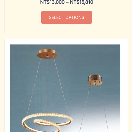
NT$
13,000
–
NT$
16,810
SELECT OPTIONS