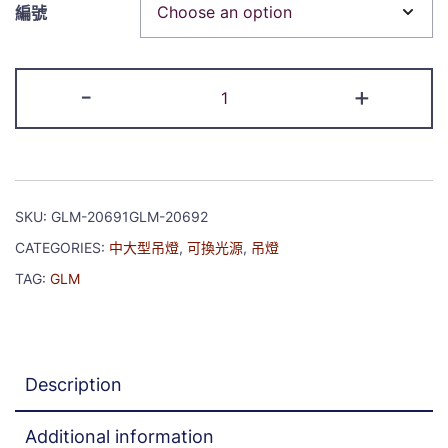
編號
-
+
SKU:
GLM-20691GLM-20692
CATEGORIES:
中大型吊燈
,
可換光源
,
吊燈
TAG:
GLM
Description
Additional information