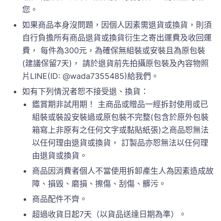
您。
如果商品本身沒問題，因個人因素需退貨或換貨，則須
自行負擔所有商品退貨或換貨衍生之寄出運費及收回運
費， 每件為300元，為確保無組裝或安裝且為原包裝
(建議保留7天)， 請於退貨前先拍攝原包裝及內容物照
片LINE(ID: @wada7355485)給我們。
如有下列情況者恕不接受退、換貨：
鑑賞期非試用期！ 主商品或贈品一經拆封使用或已
組裝或裝設安裝過或原包裝不完整(包含於原外包裝
箱寫上非原有之任何文字或黏貼紙張)之商品恕無法
以任何理由退貨或換貨， 訂製品亦恕無法以任何理
由退貨或換貨。
商品因消費者個人不當使用拆卸產生人為因素造成故
障、損毀、磨損、擦傷、刮傷、髒污。
商品配件不齊。
超過收貨日起7天（以貨品送達日期為準）。