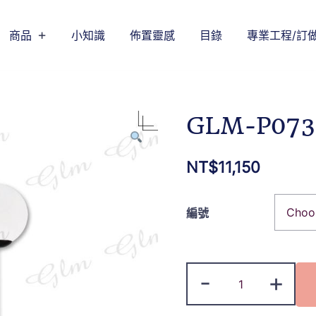
商品
小知識
佈置靈感
目錄
專業工程/訂
GLM-P073
NT$
11,150
編號
-
+