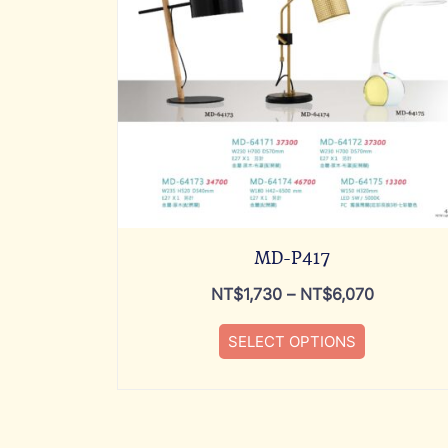
MD-P417
NT$
1,730
–
NT$
6,070
SELECT OPTIONS