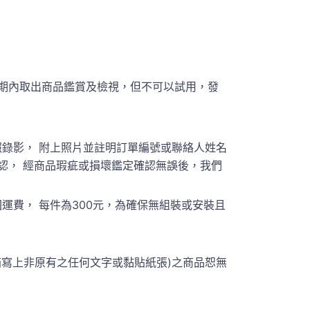
期內取出商品鑑賞及檢視，但不可以試用，發
錄影， 附上照片並註明訂單編號或聯絡人姓名
員聯繫確認， 經商品瑕疵或損壞鑑定確認無誤後，我們
費， 每件為300元，為確保無組裝或安裝且
箱寫上非原有之任何文字或黏貼紙張)之商品恕無