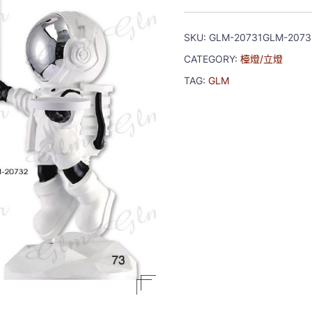
SKU:
GLM-20731GLM-2073
CATEGORY:
檯燈/立燈
TAG:
GLM