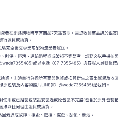
消費者在網路購物時享有商品7天鑑賞期，當您收到商品請於鑑賞
進行退貨或換貨。
包裝完全後交專業宅配物流業者運送。
、刮傷、髒污、運輸過程造成破損不完整者，請務必以手機拍照
 @wada7355485)或以電話〈07-7355485〉與客服人
換貨，則須自行負擔所有商品退貨或換貨衍生之寄出運費及收回運
包裝及內容物照片LINE(ID: @wada7355485)給我們。
封使用或已組裝或裝設安裝過或原包裝不完整(包含於原外包裝
恕無法以任何理由退貨或換貨。
為因素造成故障、損毀、磨損、擦傷、刮傷、髒污。