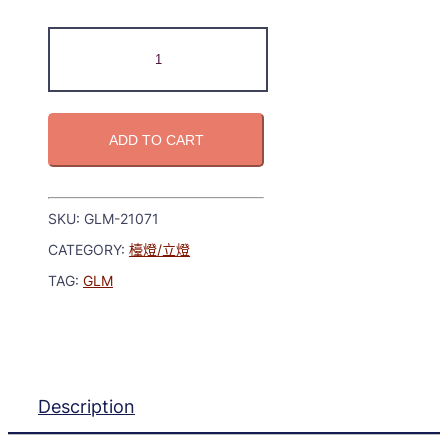
ADD TO CART
SKU:
GLM-21071
CATEGORY:
檯燈/立燈
TAG:
GLM
Description