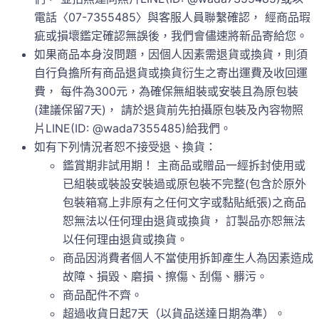
電話〈07-7355485〉與客服人員聯繫確認， 經商品瑕
疵或損壞鑑定確認無誤後，我們會儘速將新品寄給您。
如果商品本身沒問題，因個人因素需退貨或換貨，則須
自行負擔所有商品退貨或換貨衍生之寄出運費及收回運
費， 每件為300元，為確保無組裝或安裝且為原包裝
(建議保留7天)， 請於退貨前先拍攝原包裝及內容物照
片LINE(ID: @wada7355485)給我們。
如有下列情況者恕不接受退、換貨：
鑑賞期非試用期！ 主商品或贈品一經拆封使用或
已組裝或裝設安裝過或原包裝不完整(包含於原外
包裝箱寫上非原有之任何文字或黏貼紙張)之商品
恕無法以任何理由退貨或換貨， 訂製品亦恕無法
以任何理由退貨或換貨。
商品因消費者個人不當使用拆卸產生人為因素造成
故障、損毀、磨損、擦傷、刮傷、髒污。
商品配件不齊。
超過收貨日起7天（以貨品送達日期為準）。