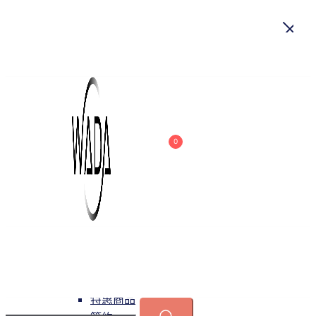
首頁
關於我們
商品
0
吊燈
特惠商品
小型吊燈
中大型吊燈
長形吊燈
水晶
緯達燈飾
緯達燈飾企業行
可換光源
吸頂燈
特惠商品