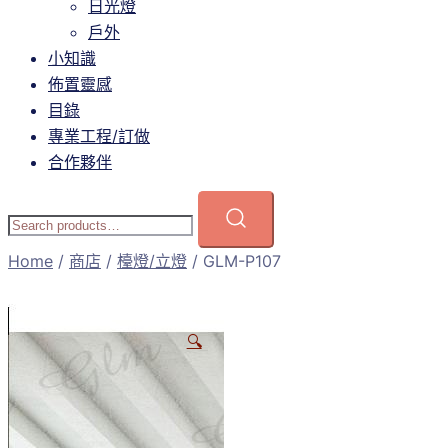
日光燈
戶外
小知識
佈置靈感
目錄
專業工程/訂做
合作夥伴
Home
/
商店
/
檯燈/立燈
/ GLM-P107
🔍