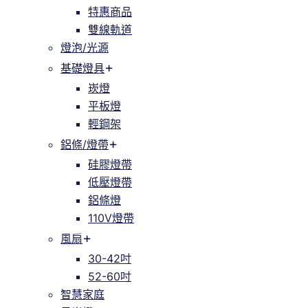
特惠商品
雙線軌道
燈泡/光源
基礎燈具
崁燈
平板燈
輕鋼架
鋁條/燈帶
硅膠燈帶
低壓燈帶
鋁條燈
110V燈帶
風扇
30-42吋
52-60吋
智慧家庭