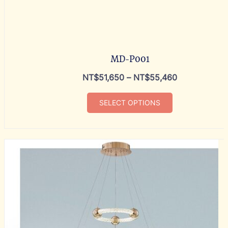
MD-P001
NT$
51,650
–
NT$
55,460
SELECT OPTIONS