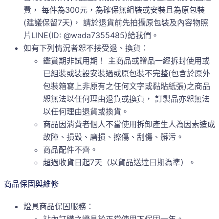
費， 每件為300元，為確保無組裝或安裝且為原包裝
(建議保留7天)， 請於退貨前先拍攝原包裝及內容物照
片LINE(ID: @wada7355485)給我們。
如有下列情況者恕不接受退、換貨：
鑑賞期非試用期！ 主商品或贈品一經拆封使用或
已組裝或裝設安裝過或原包裝不完整(包含於原外
包裝箱寫上非原有之任何文字或黏貼紙張)之商品
恕無法以任何理由退貨或換貨， 訂製品亦恕無法
以任何理由退貨或換貨。
商品因消費者個人不當使用拆卸產生人為因素造成
故障、損毀、磨損、擦傷、刮傷、髒污。
商品配件不齊。
超過收貨日起7天（以貨品送達日期為準）。
商品保固與維修
燈具商品保固服務：
站內訂購之燈具於正常使用下保固一年。