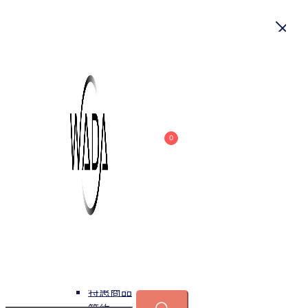
首頁
關於我們
商品
0
吊燈
特惠商品
小型吊燈
中大型吊燈
長形吊燈
水晶
緯達燈飾
緯達燈飾企業行
可換光源
吸頂燈
特惠商品