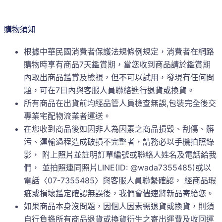
購物須知
根據中華民國消費者保護法規條例規定，消費者在網路
購物時享有商品7天鑑賞期，當您收到商品請於鑑賞期
內取出商品鑑賞及檢視，但不可以試用，發現有任何問
題，可在7日內與客服人員聯絡進行退貨或換貨。
所有商品在出貨前均經品管人員檢查無誤,包裝完全後交
專業宅配物流業者運送。
在您收到商品後如因非人為因素之商品損毀、刮傷、髒
污、運輸過程造成破損不完整者，請務必以手機拍照錄
影， 附上照片並註明訂單編號或聯絡人姓名及電話給我
們， 並拍照連同照片LINE(ID: @wada7355485)或以
電話〈07-7355485〉與客服人員聯繫確認， 經商品瑕
疵或損壞鑑定確認無誤後，我們會儘速將新品寄給您。
如果商品本身沒問題，因個人因素需退貨或換貨，則須
自行負擔所有商品退貨或換貨衍生之寄出運費及收回運