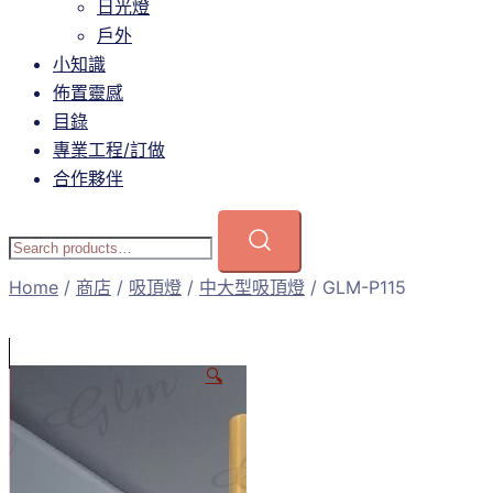
日光燈
戶外
小知識
佈置靈感
目錄
專業工程/訂做
合作夥伴
Home
/
商店
/
吸頂燈
/
中大型吸頂燈
/ GLM-P115
🔍