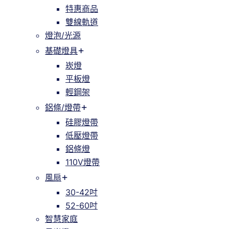
特惠商品
雙線軌道
燈泡/光源
基礎燈具
崁燈
平板燈
輕鋼架
鋁條/燈帶
硅膠燈帶
低壓燈帶
鋁條燈
110V燈帶
風扇
30-42吋
52-60吋
智慧家庭