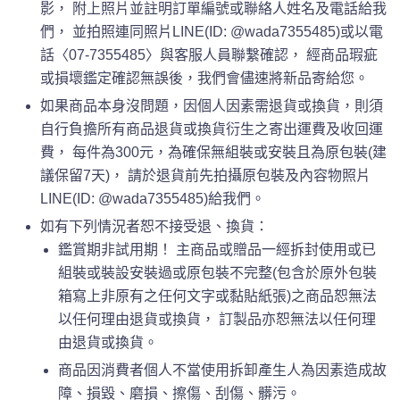
影， 附上照片並註明訂單編號或聯絡人姓名及電話給我
們， 並拍照連同照片LINE(ID: @wada7355485)或以電
話〈07-7355485〉與客服人員聯繫確認， 經商品瑕疵
或損壞鑑定確認無誤後，我們會儘速將新品寄給您。
如果商品本身沒問題，因個人因素需退貨或換貨，則須
自行負擔所有商品退貨或換貨衍生之寄出運費及收回運
費， 每件為300元，為確保無組裝或安裝且為原包裝(建
議保留7天)， 請於退貨前先拍攝原包裝及內容物照片
LINE(ID: @wada7355485)給我們。
如有下列情況者恕不接受退、換貨：
鑑賞期非試用期！ 主商品或贈品一經拆封使用或已
組裝或裝設安裝過或原包裝不完整(包含於原外包裝
箱寫上非原有之任何文字或黏貼紙張)之商品恕無法
以任何理由退貨或換貨， 訂製品亦恕無法以任何理
由退貨或換貨。
商品因消費者個人不當使用拆卸產生人為因素造成故
障、損毀、磨損、擦傷、刮傷、髒污。