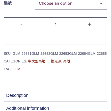
編號
-
+
SKU:
GLM-22681GLM-22682GLM-22683GLM-22684GLM-22685
CATEGORIES:
中大型吊燈
,
可換光源
,
吊燈
TAG:
GLM
Description
Additional information