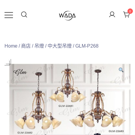
0
緯達燈飾
緯達燈飾企業行
Home
/
商店
/
吊燈
/
中大型吊燈
/ GLM-P268