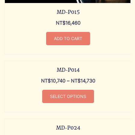
MD-P015
NT$
16,460
ADD TO CART
MD-P014
NT$
10,740
–
NT$
14,730
SELECT OPTIONS
MD-P024