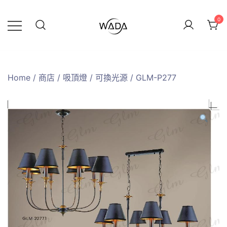
0
緯達燈飾
緯達燈飾企業行
Home
/
商店
/
吸頂燈
/
可換光源
/ GLM-P277