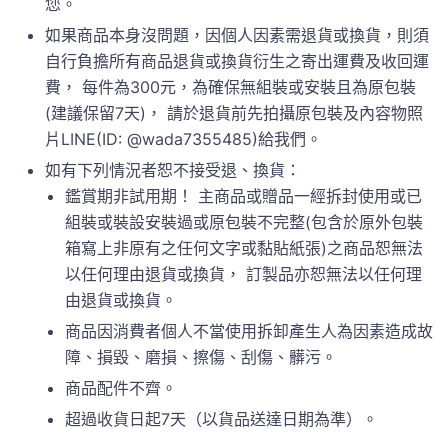
您。
如果商品本身沒問題，因個人因素需退貨或換貨，則須
自行負擔所有商品退貨或換貨衍生之寄出運費及收回運
費， 每件為300元，為確保無組裝或安裝且為原包裝
(建議保留7天)， 請於退貨前先拍攝原包裝及內容物照
片LINE(ID: @wada7355485)給我們。
如有下列情況者恕不接受退、換貨：
鑑賞期非試用期！ 主商品或贈品一經拆封使用或已
組裝或裝設安裝過或原包裝不完整(包含於原外包裝
箱寫上非原有之任何文字或黏貼紙張)之商品恕無法
以任何理由退貨或換貨， 訂製品亦恕無法以任何理
由退貨或換貨。
商品因消費者個人不當使用拆卸產生人為因素造成故
障、損毀、磨損、擦傷、刮傷、髒污。
商品配件不齊。
超過收貨日起7天（以貨品送達日期為準）。