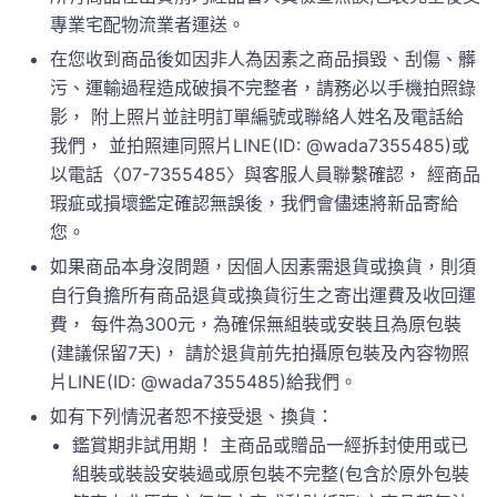
專業宅配物流業者運送。
在您收到商品後如因非人為因素之商品損毀、刮傷、髒
污、運輸過程造成破損不完整者，請務必以手機拍照錄
影， 附上照片並註明訂單編號或聯絡人姓名及電話給
我們， 並拍照連同照片LINE(ID: @wada7355485)或
以電話〈07-7355485〉與客服人員聯繫確認， 經商品
瑕疵或損壞鑑定確認無誤後，我們會儘速將新品寄給
您。
如果商品本身沒問題，因個人因素需退貨或換貨，則須
自行負擔所有商品退貨或換貨衍生之寄出運費及收回運
費， 每件為300元，為確保無組裝或安裝且為原包裝
(建議保留7天)， 請於退貨前先拍攝原包裝及內容物照
片LINE(ID: @wada7355485)給我們。
如有下列情況者恕不接受退、換貨：
鑑賞期非試用期！ 主商品或贈品一經拆封使用或已
組裝或裝設安裝過或原包裝不完整(包含於原外包裝