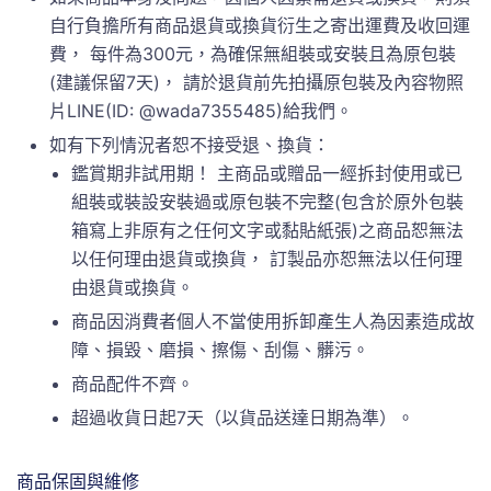
自行負擔所有商品退貨或換貨衍生之寄出運費及收回運
費， 每件為300元，為確保無組裝或安裝且為原包裝
(建議保留7天)， 請於退貨前先拍攝原包裝及內容物照
片LINE(ID: @wada7355485)給我們。
如有下列情況者恕不接受退、換貨：
鑑賞期非試用期！ 主商品或贈品一經拆封使用或已
組裝或裝設安裝過或原包裝不完整(包含於原外包裝
箱寫上非原有之任何文字或黏貼紙張)之商品恕無法
以任何理由退貨或換貨， 訂製品亦恕無法以任何理
由退貨或換貨。
商品因消費者個人不當使用拆卸產生人為因素造成故
障、損毀、磨損、擦傷、刮傷、髒污。
商品配件不齊。
超過收貨日起7天（以貨品送達日期為準）。
商品保固與維修