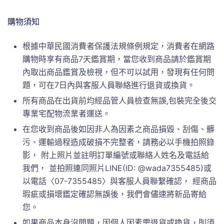
購物須知
根據中華民國消費者保護法規條例規定，消費者在網路
購物時享有商品7天鑑賞期，當您收到商品請於鑑賞期
內取出商品鑑賞及檢視，但不可以試用，發現有任何問
題，可在7日內與客服人員聯絡進行退貨或換貨。
所有商品在出貨前均經品管人員檢查無誤,包裝完全後交
專業宅配物流業者運送。
在您收到商品後如因非人為因素之商品損毀、刮傷、髒
污、運輸過程造成破損不完整者，請務必以手機拍照錄
影， 附上照片並註明訂單編號或聯絡人姓名及電話給
我們， 並拍照連同照片LINE(ID: @wada7355485)或
以電話〈07-7355485〉與客服人員聯繫確認， 經商品
瑕疵或損壞鑑定確認無誤後，我們會儘速將新品寄給
您。
如果商品本身沒問題，因個人因素需退貨或換貨，則須