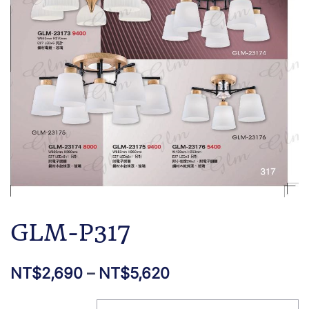
GLM-P317
NT$
2,690
–
NT$
5,620