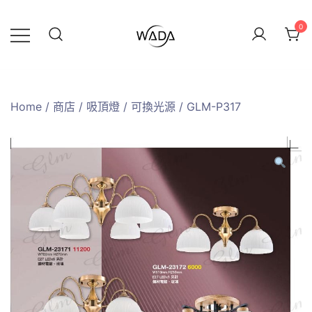
0
緯達燈飾
緯達燈飾企業行
Home
/
商店
/
吸頂燈
/
可換光源
/ GLM-P317