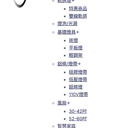
軌道燈
軌道燈
特惠商品
特惠商品
雙線軌道
緯達燈飾
緯達燈飾企業行
雙線軌道
燈泡/光源
燈泡/光源
基礎燈具
基礎燈具
崁燈
崁燈
平板燈
平板燈
輕鋼架
輕鋼架
鋁條/燈帶
鋁條/燈帶
硅膠燈帶
硅膠燈帶
低壓燈帶
低壓燈帶
鋁條燈
鋁條燈
110V燈帶
110V燈帶
風扇
風扇
30-42吋
30-42吋
52-60吋
52-60吋
智慧家庭