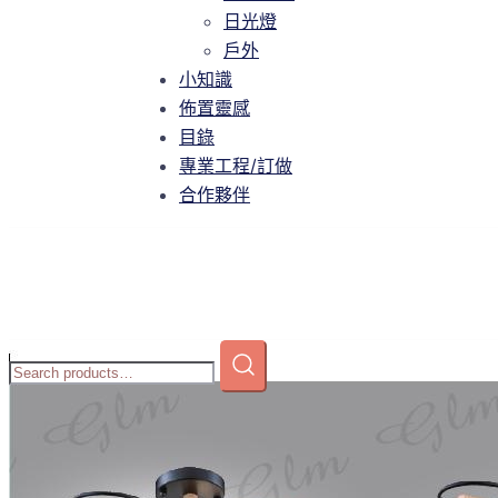
智慧家庭
日光燈
日光燈
戶外
戶外
小知識
小知識
佈置靈感
佈置靈感
目錄
目錄
專業工程/訂做
專業工程/訂做
合作夥伴
合作夥伴
Home
/
商店
/
吸頂燈
/
可換光源
/ GLM-P323