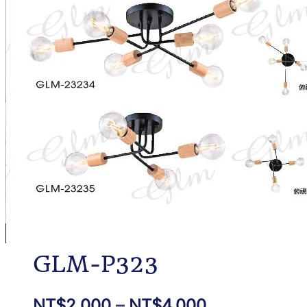
GLM-P323
NT$
2,000
–
NT$
4,000