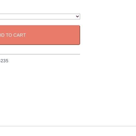
DD TO CART
3235