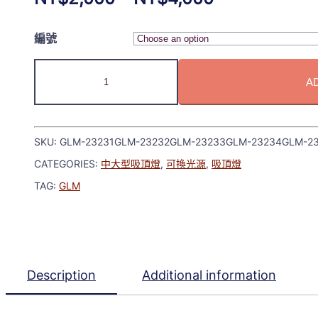
編號
A
SKU:
GLM-23231GLM-23232GLM-23233GLM-23234GLM-2
CATEGORIES:
中大型吸頂燈
,
可換光源
,
吸頂燈
TAG:
GLM
Description
Additional information