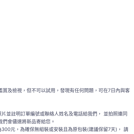
鑑賞及檢視，但不可以試用，發現有任何問題，可在7日內與客
照片並註明訂單編號或聯絡人姓名及電話給我們， 並拍照連同
誤後，我們會儘速將新品寄給您。
00元，為確保無組裝或安裝且為原包裝(建議保留7天)， 請