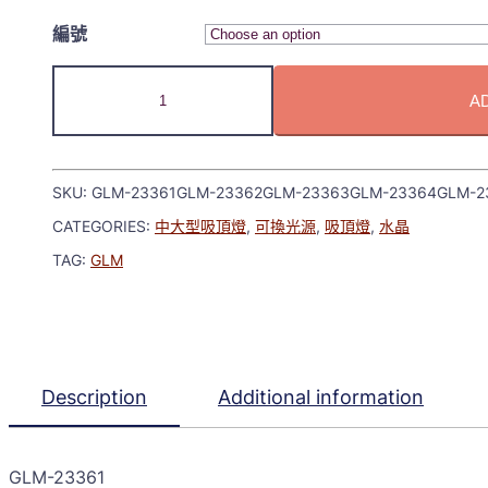
編號
A
SKU:
GLM-23361GLM-23362GLM-23363GLM-23364GLM-2
CATEGORIES:
中大型吸頂燈
,
可換光源
,
吸頂燈
,
水晶
TAG:
GLM
Description
Additional information
GLM-23361