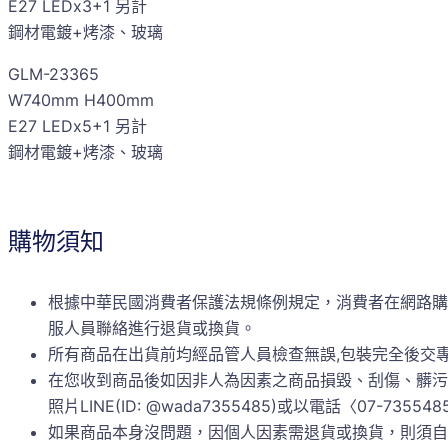
E27 LEDx3+1 另計
鋼材電鍍+烤漆、玻璃
GLM-23365
W740mm H400mm
E27 LEDx5+1 另計
鋼材電鍍+烤漆、玻璃
購物須知
根據中華民國消費者保護法規條例規定，消費者在網路購
服人員聯絡進行退貨或換貨。
所有商品在出貨前均經品管人員檢查無誤,包裝完全後交
在您收到商品後如因非人為因素之商品損毀、刮傷、髒污
照片LINE(ID: @wada7355485)或以電話〈0
如果商品本身沒問題，因個人因素需退貨或換貨，則須自行