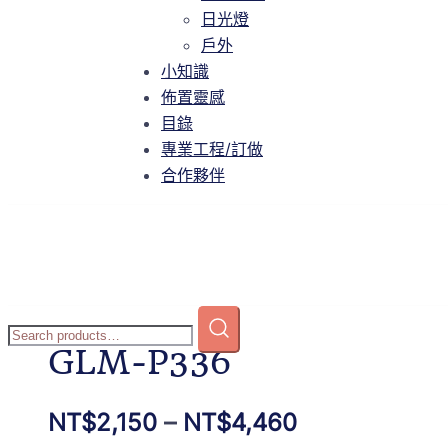
智慧家庭
日光燈
日光燈
戶外
戶外
小知識
小知識
佈置靈感
佈置靈感
目錄
目錄
專業工程/訂做
專業工程/訂做
合作夥伴
合作夥伴
Home
/
商店
/
吸頂燈
/
水晶
/ GLM-P336
GLM-P336
NT$
2,150
–
NT$
4,460