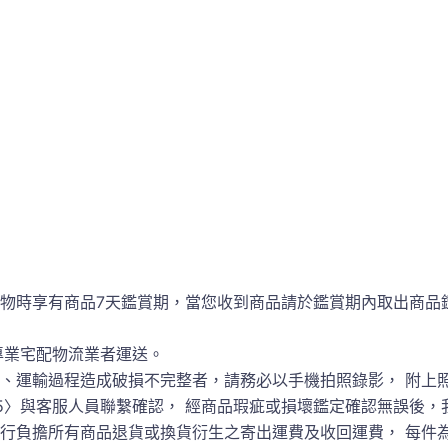
物時享有商品7天鑑賞期，當您收到商品請於鑑賞期內取出商品
專業宅配物流業者運送。
、運輸過程造成破損不完整者，請務必以手機拍照錄影， 附上
7-7355485〉與客服人員聯繫確認， 經商品瑕疵或損壞鑑定確認無
負擔所有商品退貨或換貨衍生之寄出運費及收回運費， 每件為3