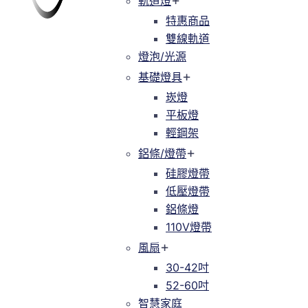
軌道燈
軌道燈
特惠商品
特惠商品
雙線軌道
緯達燈飾
緯達燈飾企業行
雙線軌道
燈泡/光源
燈泡/光源
基礎燈具
基礎燈具
崁燈
崁燈
平板燈
平板燈
輕鋼架
輕鋼架
鋁條/燈帶
鋁條/燈帶
硅膠燈帶
硅膠燈帶
低壓燈帶
低壓燈帶
鋁條燈
鋁條燈
110V燈帶
110V燈帶
風扇
風扇
30-42吋
30-42吋
52-60吋
52-60吋
智慧家庭