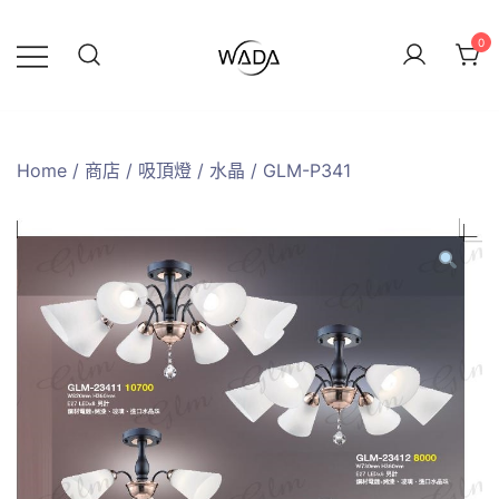
0
緯達燈飾
緯達燈飾企業行
Home
/
商店
/
吸頂燈
/
水晶
/ GLM-P341