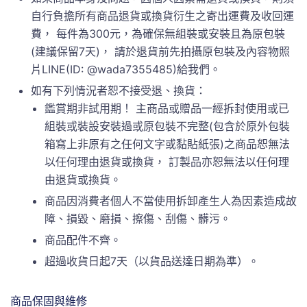
自行負擔所有商品退貨或換貨衍生之寄出運費及收回運
費， 每件為300元，為確保無組裝或安裝且為原包裝
(建議保留7天)， 請於退貨前先拍攝原包裝及內容物照
片LINE(ID: @wada7355485)給我們。
如有下列情況者恕不接受退、換貨：
鑑賞期非試用期！ 主商品或贈品一經拆封使用或已
組裝或裝設安裝過或原包裝不完整(包含於原外包裝
箱寫上非原有之任何文字或黏貼紙張)之商品恕無法
以任何理由退貨或換貨， 訂製品亦恕無法以任何理
由退貨或換貨。
商品因消費者個人不當使用拆卸產生人為因素造成故
障、損毀、磨損、擦傷、刮傷、髒污。
商品配件不齊。
超過收貨日起7天（以貨品送達日期為準）。
商品保固與維修