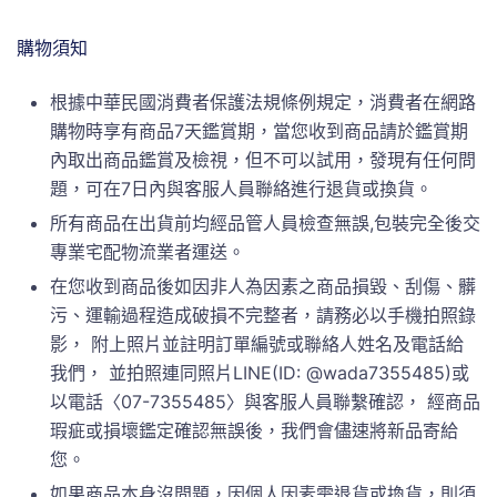
購物須知
根據中華民國消費者保護法規條例規定，消費者在網路
購物時享有商品7天鑑賞期，當您收到商品請於鑑賞期
內取出商品鑑賞及檢視，但不可以試用，發現有任何問
題，可在7日內與客服人員聯絡進行退貨或換貨。
所有商品在出貨前均經品管人員檢查無誤,包裝完全後交
專業宅配物流業者運送。
在您收到商品後如因非人為因素之商品損毀、刮傷、髒
污、運輸過程造成破損不完整者，請務必以手機拍照錄
影， 附上照片並註明訂單編號或聯絡人姓名及電話給
我們， 並拍照連同照片LINE(ID: @wada7355485)或
以電話〈07-7355485〉與客服人員聯繫確認， 經商品
瑕疵或損壞鑑定確認無誤後，我們會儘速將新品寄給
您。
如果商品本身沒問題，因個人因素需退貨或換貨，則須