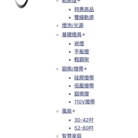
軌道燈
軌道燈
特惠商品
特惠商品
雙線軌道
緯達燈飾
緯達燈飾企業行
雙線軌道
燈泡/光源
燈泡/光源
基礎燈具
基礎燈具
崁燈
崁燈
平板燈
平板燈
輕鋼架
輕鋼架
鋁條/燈帶
鋁條/燈帶
硅膠燈帶
硅膠燈帶
低壓燈帶
低壓燈帶
鋁條燈
鋁條燈
110V燈帶
110V燈帶
風扇
風扇
30-42吋
30-42吋
52-60吋
52-60吋
智慧家庭