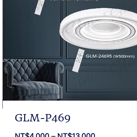
GLM-P469
NT$
4,000
–
NT$
13,000