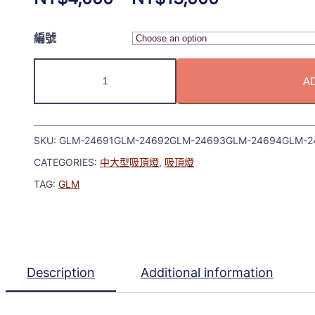
編號
A
SKU:
GLM-24691GLM-24692GLM-24693GLM-24694GLM-2
CATEGORIES:
中大型吸頂燈
,
吸頂燈
TAG:
GLM
Description
Additional information