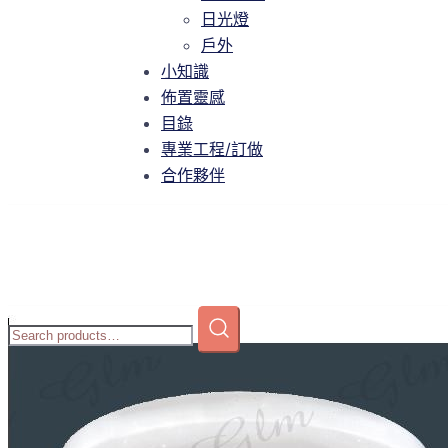
智慧家庭
日光燈
日光燈
戶外
戶外
小知識
小知識
佈置靈感
佈置靈感
目錄
目錄
專業工程/訂做
專業工程/訂做
合作夥伴
合作夥伴
Home
/
商店
/
吸頂燈
/
中大型吸頂燈
/ GLM-P469