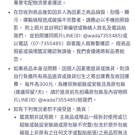
專業宅配物流業者運送。
在您收到商品後如因非人為因素之商品損毀、刮傷、髒
污、運輸過程造成破損不完整者，請務必以手機拍照錄
影， 附上照片並註明訂單編號或聯絡人姓名及電話給
我們， 並拍照連同照片LINE(ID: @wada7355485)或
以電話〈07-7355485〉與客服人員聯繫確認， 經商品
瑕疵或損壞鑑定確認無誤後，我們會儘速將新品寄給
您。
如果商品本身沒問題，因個人因素需退貨或換貨，則須
自行負擔所有商品退貨或換貨衍生之寄出運費及收回運
費， 每件為300元，為確保無組裝或安裝且為原包裝
(建議保留7天)， 請於退貨前先拍攝原包裝及內容物照
片LINE(ID: @wada7355485)給我們。
如有下列情況者恕不接受退、換貨：
鑑賞期非試用期！ 主商品或贈品一經拆封使用或已
組裝或裝設安裝過或原包裝不完整(包含於原外包裝
箱寫上非原有之任何文字或黏貼紙張)之商品恕無法