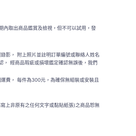
期內取出商品鑑賞及檢視，但不可以試用，發
錄影， 附上照片並註明訂單編號或聯絡人姓名
員聯繫確認， 經商品瑕疵或損壞鑑定確認無誤後，我們
費， 每件為300元，為確保無組裝或安裝且
箱寫上非原有之任何文字或黏貼紙張)之商品恕無