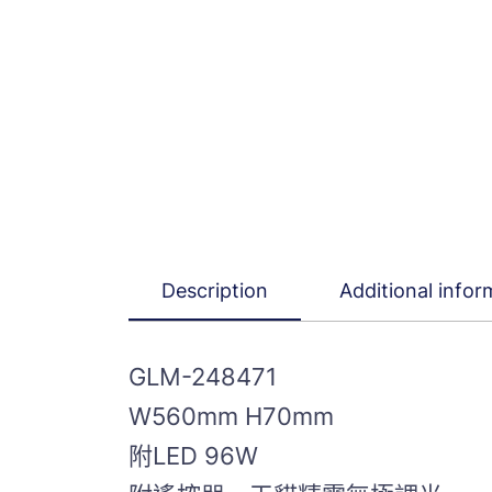
Description
Additional infor
GLM-248471
W560mm H70mm
附LED 96W