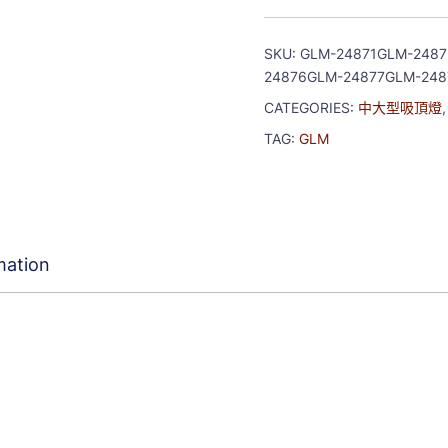
SKU:
GLM-24871GLM-248
24876GLM-24877GLM-248
CATEGORIES:
中大型吸頂燈
TAG:
GLM
mation