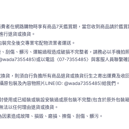
消費者在網路購物時享有商品7天鑑賞期，當您收到商品請於鑑賞
進行退貨或換貨。
包裝完全後交專業宅配物流業者運送。
、刮傷、髒污、運輸過程造成破損不完整者，請務必以手機拍照
 @wada7355485)或以電話〈07-7355485〉與客服人
換貨，則須自行負擔所有商品退貨或換貨衍生之寄出運費及收回運
包裝及內容物照片LINE(ID: @wada7355485)給我們。
封使用或已組裝或裝設安裝過或原包裝不完整(包含於原外包裝
恕無法以任何理由退貨或換貨。
為因素造成故障、損毀、磨損、擦傷、刮傷、髒污。