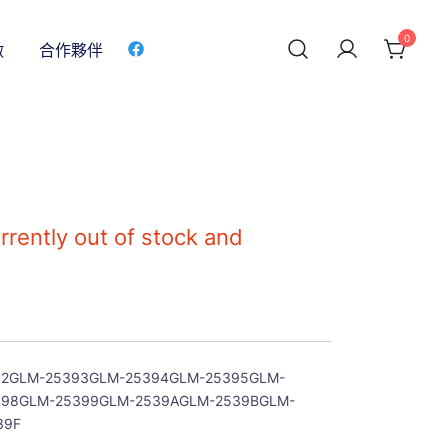
0
做
合作夥伴
rrently out of stock and
92GLM-25393GLM-25394GLM-25395GLM-
398GLM-25399GLM-2539AGLM-2539BGLM-
39F