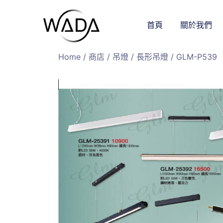
首頁
關於我們
緯達燈飾
緯達燈飾企業行
Home
/
商店
/
吊燈
/
長形吊燈
/ GLM-P539