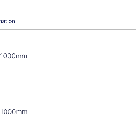
mation
1000mm
長1000mm