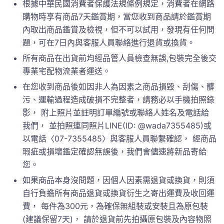
根據中華民國消費者保護法規條例規定，消費者在網路
購物時享有商品7天鑑賞期，當您收到商品請於鑑賞期
內取出商品鑑賞及檢視，但不可以試用，發現有任何問
題，可在7日內與客服人員聯絡進行退貨或換貨。
所有商品在出貨前均經品管人員檢查無誤,包裝完全後交
專業宅配物流業者運送。
在您收到商品後如因非人為因素之商品損毀、刮傷、髒
污、運輸過程造成破損不完整者，請務必以手機拍照錄
影， 附上照片並註明訂單編號或聯絡人姓名及電話給
我們， 並拍照連同照片LINE(ID: @wada7355485)或
以電話〈07-7355485〉與客服人員聯繫確認， 經商品
瑕疵或損壞鑑定確認無誤後，我們會儘速將新品寄給
您。
如果商品本身沒問題，因個人因素需退貨或換貨，則須
自行負擔所有商品退貨或換貨衍生之寄出運費及收回運
費， 每件為300元，為確保無組裝或安裝且為原包裝
(建議保留7天)， 請於退貨前先拍攝原包裝及內容物照