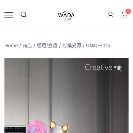
0
緯達燈飾
緯達燈飾企業行
Home
/
商店
/
檯燈/立燈
/
可換光源
/ GMQ-P015