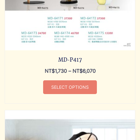
MD-P417
NT$
1,730
–
NT$
6,070
SELECT OPTIONS