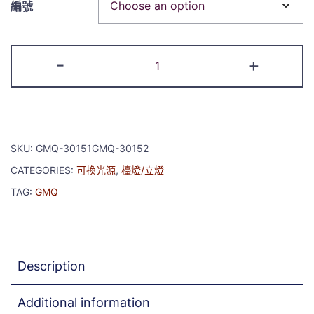
編號
-
+
SKU:
GMQ-30151GMQ-30152
CATEGORIES:
可換光源
,
檯燈/立燈
TAG:
GMQ
Description
Additional information