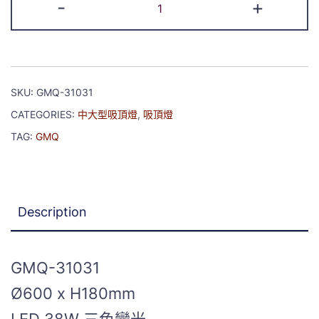
-
+
SKU:
GMQ-31031
CATEGORIES:
中大型吸頂燈
,
吸頂燈
TAG:
GMQ
Description
GMQ-31031
Ø600 x H180mm