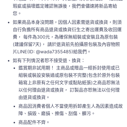
瑕疵或損壞鑑定確認無誤後，我們會儘速將新品寄給
您。
如果商品本身沒問題，因個人因素需退貨或換貨，則須
自行負擔所有商品退貨或換貨衍生之寄出運費及收回運
費， 每件為300元，為確保無組裝或安裝且為原包裝
(建議保留7天)， 請於退貨前先拍攝原包裝及內容物照
片LINE(ID: @wada7355485)給我們。
如有下列情況者恕不接受退、換貨：
鑑賞期非試用期！ 主商品或贈品一經拆封使用或已
組裝或裝設安裝過或原包裝不完整(包含於原外包裝
箱寫上非原有之任何文字或黏貼紙張)之商品恕無法
以任何理由退貨或換貨， 訂製品亦恕無法以任何理
由退貨或換貨。
商品因消費者個人不當使用拆卸產生人為因素造成故
障、損毀、磨損、擦傷、刮傷、髒污。
商品配件不齊。