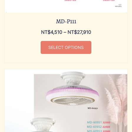
MD-P111
NT$
4,510
–
NT$
27,910
SELECT OPTIONS