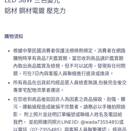
LED 38W 三色變光
鋁材 鋼材電鍍 壓克力
購物須知
根據中華民國消費者保護法規條例規定，消費者在網路
購物時享有商品7天鑑賞期，當您收到商品請於鑑賞期
內取出商品鑑賞及檢視，但不可以試用，發現有任何問
題，可在7日內與客服人員聯絡進行退貨或換貨。
所有商品在出貨前均經品管人員檢查無誤,包裝完全後交
專業宅配物流業者運送。
在您收到商品後如因非人為因素之商品損毀、刮傷、髒
污、運輸過程造成破損不完整者，請務必以手機拍照錄
影， 附上照片並註明訂單編號或聯絡人姓名及電話給
我們， 並拍照連同照片LINE(ID: @wada7355485)或
以電話〈07-7355485〉與客服人員聯繫確認， 經商品