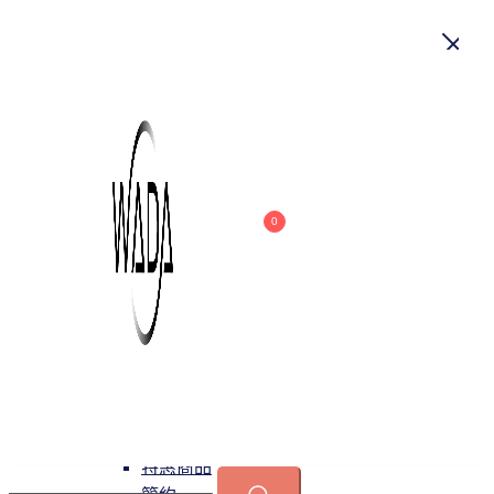
首頁
關於我們
商品
0
吊燈
特惠商品
小型吊燈
中大型吊燈
長形吊燈
水晶
緯達燈飾
緯達燈飾企業行
可換光源
吸頂燈
特惠商品