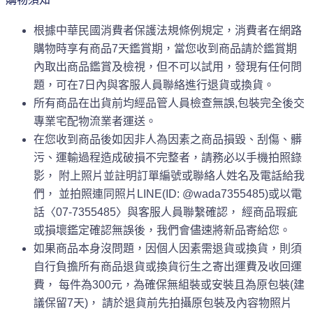
根據中華民國消費者保護法規條例規定，消費者在網路
購物時享有商品7天鑑賞期，當您收到商品請於鑑賞期
內取出商品鑑賞及檢視，但不可以試用，發現有任何問
題，可在7日內與客服人員聯絡進行退貨或換貨。
所有商品在出貨前均經品管人員檢查無誤,包裝完全後交
專業宅配物流業者運送。
在您收到商品後如因非人為因素之商品損毀、刮傷、髒
污、運輸過程造成破損不完整者，請務必以手機拍照錄
影， 附上照片並註明訂單編號或聯絡人姓名及電話給我
們， 並拍照連同照片LINE(ID: @wada7355485)或以電
話〈07-7355485〉與客服人員聯繫確認， 經商品瑕疵
或損壞鑑定確認無誤後，我們會儘速將新品寄給您。
如果商品本身沒問題，因個人因素需退貨或換貨，則須
自行負擔所有商品退貨或換貨衍生之寄出運費及收回運
費， 每件為300元，為確保無組裝或安裝且為原包裝(建
議保留7天)， 請於退貨前先拍攝原包裝及內容物照片