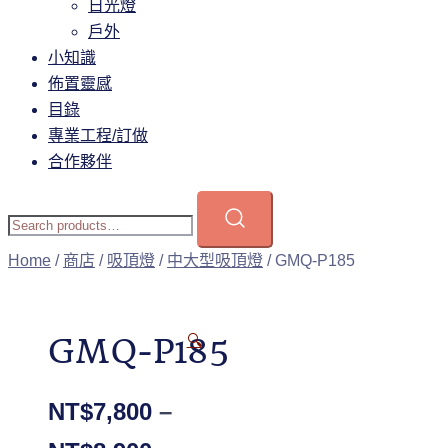
日光燈
戶外
小知識
佈置靈感
目錄
專業工程/訂做
合作夥伴
Home
/
商店
/
吸頂燈
/
中大型吸頂燈
/ GMQ-P185
GMQ-P185
🔍
NT$
7,800
–