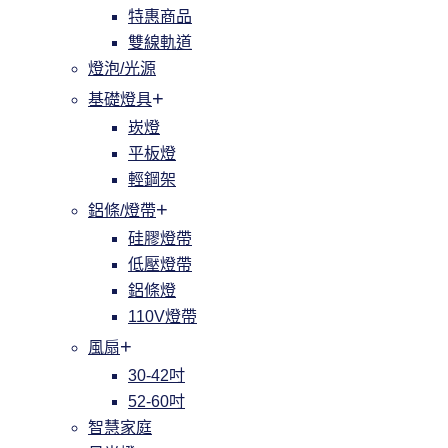
特惠商品
雙線軌道
燈泡/光源
基礎燈具
崁燈
平板燈
輕鋼架
鋁條/燈帶
硅膠燈帶
低壓燈帶
鋁條燈
110V燈帶
風扇
30-42吋
52-60吋
智慧家庭