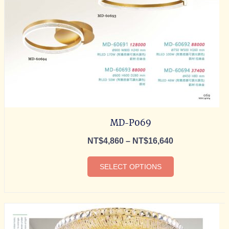
MD-P069
NT$
4,860
–
NT$
16,640
SELECT OPTIONS