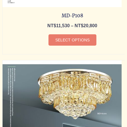
MD-P108
NT$
11,530
–
NT$
20,800
SELECT OPTIONS