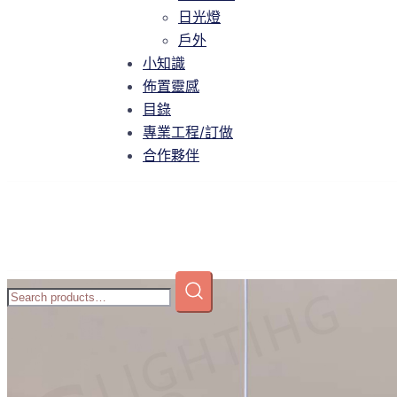
智慧家庭
日光燈
日光燈
戶外
戶外
小知識
小知識
佈置靈感
佈置靈感
目錄
目錄
專業工程/訂做
專業工程/訂做
合作夥伴
合作夥伴
Home
/
商店
/
吊燈
/
中大型吊燈
/ GMQ-P240