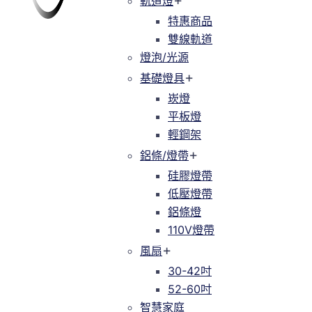
軌道燈
軌道燈
特惠商品
特惠商品
雙線軌道
緯達燈飾
緯達燈飾企業行
雙線軌道
燈泡/光源
燈泡/光源
基礎燈具
基礎燈具
崁燈
崁燈
平板燈
平板燈
輕鋼架
輕鋼架
鋁條/燈帶
鋁條/燈帶
硅膠燈帶
硅膠燈帶
低壓燈帶
低壓燈帶
鋁條燈
鋁條燈
110V燈帶
110V燈帶
風扇
風扇
30-42吋
30-42吋
52-60吋
52-60吋
智慧家庭