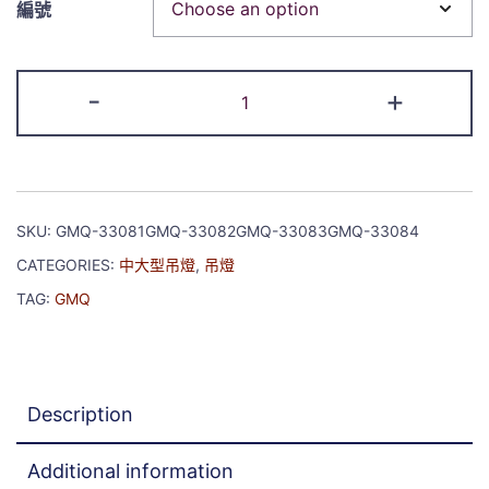
編號
-
+
SKU:
GMQ-33081GMQ-33082GMQ-33083GMQ-33084
CATEGORIES:
中大型吊燈
,
吊燈
TAG:
GMQ
Description
Additional information