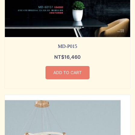
MD-P015
NT$
16,460
ADD TO CART