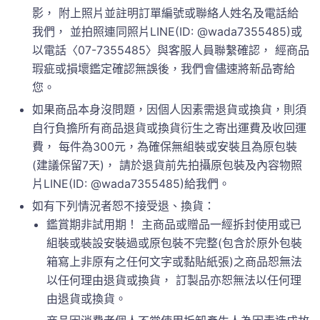
影， 附上照片並註明訂單編號或聯絡人姓名及電話給
我們， 並拍照連同照片LINE(ID: @wada7355485)或
以電話〈07-7355485〉與客服人員聯繫確認， 經商品
瑕疵或損壞鑑定確認無誤後，我們會儘速將新品寄給
您。
如果商品本身沒問題，因個人因素需退貨或換貨，則須
自行負擔所有商品退貨或換貨衍生之寄出運費及收回運
費， 每件為300元，為確保無組裝或安裝且為原包裝
(建議保留7天)， 請於退貨前先拍攝原包裝及內容物照
片LINE(ID: @wada7355485)給我們。
如有下列情況者恕不接受退、換貨：
鑑賞期非試用期！ 主商品或贈品一經拆封使用或已
組裝或裝設安裝過或原包裝不完整(包含於原外包裝
箱寫上非原有之任何文字或黏貼紙張)之商品恕無法
以任何理由退貨或換貨， 訂製品亦恕無法以任何理
由退貨或換貨。