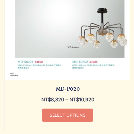
MD-P020
NT$
8,320
–
NT$
10,920
SELECT OPTIONS