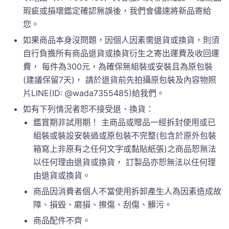
瑕疵或損壞鑑定確認無誤後，我們會儘速將新品寄給
您。
如果商品本身沒問題，因個人因素需退貨或換貨，則須
自行負擔所有商品退貨或換貨衍生之寄出運費及收回運
費， 每件為300元，為確保無組裝或安裝且為原包裝
(建議保留7天)， 請於退貨前先拍攝原包裝及內容物照
片LINE(ID: @wada7355485)給我們。
如有下列情況者恕不接受退、換貨：
鑑賞期非試用期！ 主商品或贈品一經拆封使用或已
組裝或裝設安裝過或原包裝不完整(包含於原外包裝
箱寫上非原有之任何文字或黏貼紙張)之商品恕無法
以任何理由退貨或換貨， 訂製品亦恕無法以任何理
由退貨或換貨。
商品因消費者個人不當使用拆卸產生人為因素造成故
障、損毀、磨損、擦傷、刮傷、髒污。
商品配件不齊。