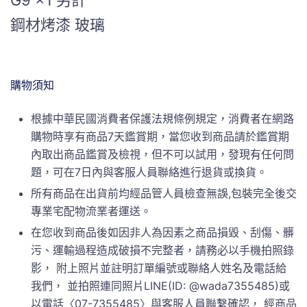
G9 x1 另計
鋼材烤漆 玻璃
購物須知
根據中華民國消費者保護法規條例規定，消費者在網路
購物時享有商品7天鑑賞期，當您收到商品請於鑑賞期
內取出商品鑑賞及檢視，但不可以試用，發現有任何問
題，可在7日內與客服人員聯絡進行退貨或換貨。
所有商品在出貨前均經品管人員檢查無誤,包裝完全後交
專業宅配物流業者運送。
在您收到商品後如因非人為因素之商品損毀、刮傷、髒
污、運輸過程造成破損不完整者，請務必以手機拍照錄
影， 附上照片並註明訂單編號或聯絡人姓名及電話給
我們， 並拍照連同照片LINE(ID: @wada7355485)或
以電話〈07-7355485〉與客服人員聯繫確認， 經商品