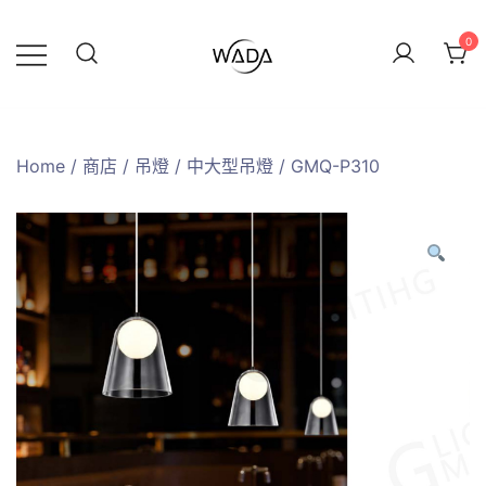
0
緯達燈飾
緯達燈飾企業行
Home
/
商店
/
吊燈
/
中大型吊燈
/ GMQ-P310