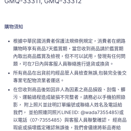
GMQ-33311, GMQ-33312
購物須知
根據中華民國消費者保護法規條例規定，消費者在網路
購物時享有商品7天鑑賞期，當您收到商品請於鑑賞期
內取出商品鑑賞及檢視，但不可以試用，發現有任何問
題，可在7日內與客服人員聯絡進行退貨或換貨。
所有商品在出貨前均經品管人員檢查無誤,包裝完全後交
專業宅配物流業者運送。
在您收到商品後如因非人為因素之商品損毀、刮傷、髒
污、運輸過程造成破損不完整者，請務必以手機拍照錄
影， 附上照片並註明訂單編號或聯絡人姓名及電話給
我們， 並拍照連同照片LINE(ID: @wada7355485)或
以電話〈07-7355485〉與客服人員聯繫確認， 經商品
瑕疵或損壞鑑定確認無誤後，我們會儘速將新品寄給