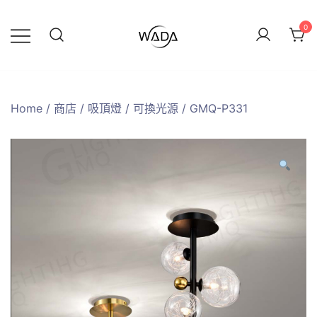
0
緯達燈飾
緯達燈飾企業行
Home
/
商店
/
吸頂燈
/
可換光源
/ GMQ-P331