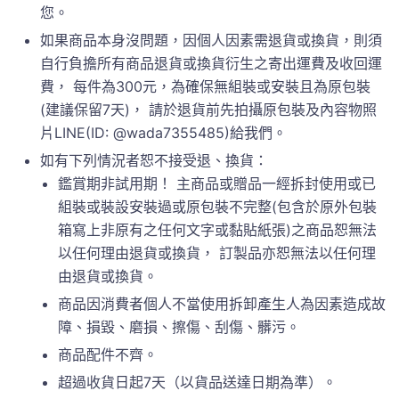
您。
如果商品本身沒問題，因個人因素需退貨或換貨，則須
自行負擔所有商品退貨或換貨衍生之寄出運費及收回運
費， 每件為300元，為確保無組裝或安裝且為原包裝
(建議保留7天)， 請於退貨前先拍攝原包裝及內容物照
片LINE(ID: @wada7355485)給我們。
如有下列情況者恕不接受退、換貨：
鑑賞期非試用期！ 主商品或贈品一經拆封使用或已
組裝或裝設安裝過或原包裝不完整(包含於原外包裝
箱寫上非原有之任何文字或黏貼紙張)之商品恕無法
以任何理由退貨或換貨， 訂製品亦恕無法以任何理
由退貨或換貨。
商品因消費者個人不當使用拆卸產生人為因素造成故
障、損毀、磨損、擦傷、刮傷、髒污。
商品配件不齊。
超過收貨日起7天（以貨品送達日期為準）。