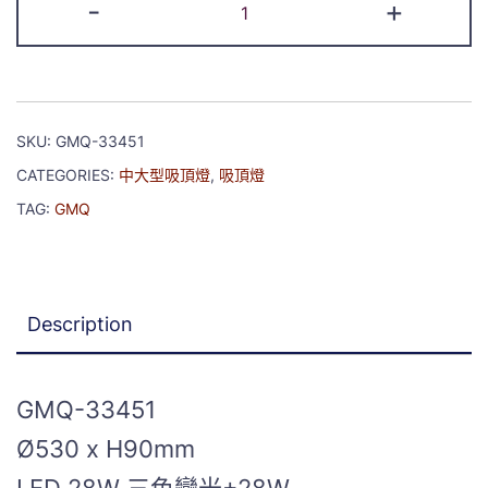
-
+
SKU:
GMQ-33451
CATEGORIES:
中大型吸頂燈
,
吸頂燈
TAG:
GMQ
Description
GMQ-33451
Ø530 x H90mm