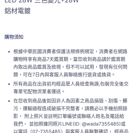
LED 28W 三色變光+28W
鋁材電鍍
購物須知
根據中華民國消費者保護法規條例規定，消費者在網路
購物時享有商品7天鑑賞期，當您收到商品請於鑑賞期
內取出商品鑑賞及檢視，但不可以試用，發現有任何問
題，可在7日內與客服人員聯絡進行退貨或換貨。
所有商品在出貨前均經品管人員檢查無誤,包裝完全後交
專業宅配物流業者運送。
在您收到商品後如因非人為因素之商品損毀、刮傷、髒
污、運輸過程造成破損不完整者，請務必以手機拍照錄
影， 附上照片並註明訂單編號或聯絡人姓名及電話給
我們， 並拍照連同照片LINE(ID: @wada7355485)或
以電話〈07-7355485〉與客服人員聯繫確認， 經商品