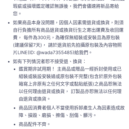
瑕疵或損壞鑑定確認無誤後，我們會儘速將新品寄給
您。
如果商品本身沒問題，因個人因素需退貨或換貨，則須
自行負擔所有商品退貨或換貨衍生之寄出運費及收回運
費， 每件為300元，為確保無組裝或安裝且為原包裝
(建議保留7天)， 請於退貨前先拍攝原包裝及內容物照
片LINE(ID: @wada7355485)給我們。
如有下列情況者恕不接受退、換貨：
鑑賞期非試用期！ 主商品或贈品一經拆封使用或已
組裝或裝設安裝過或原包裝不完整(包含於原外包裝
箱寫上非原有之任何文字或黏貼紙張)之商品恕無法
以任何理由退貨或換貨， 訂製品亦恕無法以任何理
由退貨或換貨。
商品因消費者個人不當使用拆卸產生人為因素造成故
障、損毀、磨損、擦傷、刮傷、髒污。
商品配件不齊。