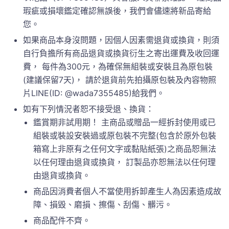
瑕疵或損壞鑑定確認無誤後，我們會儘速將新品寄給
您。
如果商品本身沒問題，因個人因素需退貨或換貨，則須
自行負擔所有商品退貨或換貨衍生之寄出運費及收回運
費， 每件為300元，為確保無組裝或安裝且為原包裝
(建議保留7天)， 請於退貨前先拍攝原包裝及內容物照
片LINE(ID: @wada7355485)給我們。
如有下列情況者恕不接受退、換貨：
鑑賞期非試用期！ 主商品或贈品一經拆封使用或已
組裝或裝設安裝過或原包裝不完整(包含於原外包裝
箱寫上非原有之任何文字或黏貼紙張)之商品恕無法
以任何理由退貨或換貨， 訂製品亦恕無法以任何理
由退貨或換貨。
商品因消費者個人不當使用拆卸產生人為因素造成故
障、損毀、磨損、擦傷、刮傷、髒污。
商品配件不齊。