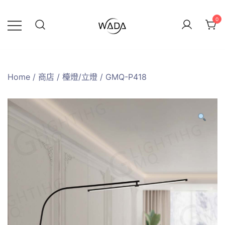
0
緯達燈飾
緯達燈飾企業行
Home
/
商店
/
檯燈/立燈
/ GMQ-P418