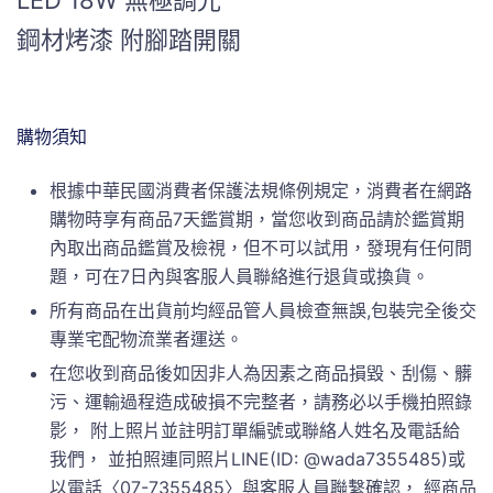
LED 18W 無極調光
鋼材烤漆 附腳踏開關
購物須知
根據中華民國消費者保護法規條例規定，消費者在網路
購物時享有商品7天鑑賞期，當您收到商品請於鑑賞期
內取出商品鑑賞及檢視，但不可以試用，發現有任何問
題，可在7日內與客服人員聯絡進行退貨或換貨。
所有商品在出貨前均經品管人員檢查無誤,包裝完全後交
專業宅配物流業者運送。
在您收到商品後如因非人為因素之商品損毀、刮傷、髒
污、運輸過程造成破損不完整者，請務必以手機拍照錄
影， 附上照片並註明訂單編號或聯絡人姓名及電話給
我們， 並拍照連同照片LINE(ID: @wada7355485)或
以電話〈07-7355485〉與客服人員聯繫確認， 經商品