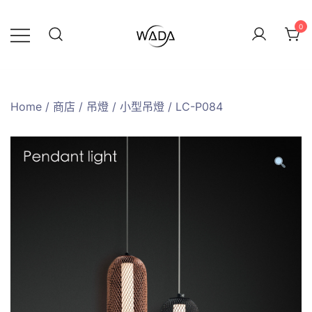
0
緯達燈飾
緯達燈飾企業行
Home
/
商店
/
吊燈
/
小型吊燈
/ LC-P084