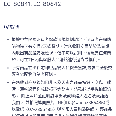
LC-80841, LC-80842
購物須知
根據中華民國消費者保護法規條例規定，消費者在網路
購物時享有商品7天鑑賞期，當您收到商品請於鑑賞期
內取出商品鑑賞及檢視，但不可以試用，發現有任何問
題，可在7日內與客服人員聯絡進行退貨或換貨。
所有商品在出貨前均經品管人員檢查無誤,包裝完全後交
專業宅配物流業者運送。
在您收到商品後如因非人為因素之商品損毀、刮傷、髒
污、運輸過程造成破損不完整者，請務必以手機拍照錄
影， 附上照片並註明訂單編號或聯絡人姓名及電話給
我們， 並拍照連同照片LINE(ID: @wada7355485)或
以電話〈07-7355485〉與客服人員聯繫確認， 經商品
瑕疵或損壞鑑定確認無誤後，我們會儘速將新品寄給