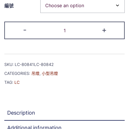
編號
-
+
SKU:
LC-80841LC-80842
CATEGORIES:
吊燈
,
小型吊燈
TAG:
LC
Description
Additional information