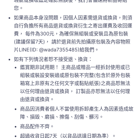
您。
如果商品本身沒問題，因個人因素需退貨或換貨，則須
自行負擔所有商品退貨或換貨衍生之寄出運費及收回運
費， 每件為300元，為確保無組裝或安裝且為原包裝
(建議保留7天)， 請於退貨前先拍攝原包裝及內容物照
片LINE(ID: @wada7355485)給我們。
如有下列情況者恕不接受退、換貨：
鑑賞期非試用期！ 主商品或贈品一經拆封使用或已
組裝或裝設安裝過或原包裝不完整(包含於原外包裝
箱寫上非原有之任何文字或黏貼紙張)之商品恕無法
以任何理由退貨或換貨， 訂製品亦恕無法以任何理
由退貨或換貨。
商品因消費者個人不當使用拆卸產生人為因素造成故
障、損毀、磨損、擦傷、刮傷、髒污。
商品配件不齊。
超過收貨日起7天（以貨品送達日期為準）。