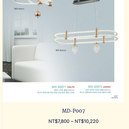
MD-P007
NT$
7,800
–
NT$
10,220