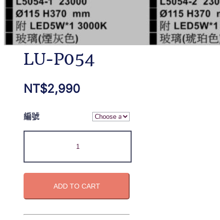
LU-P054
NT$
2,990
編號
ADD TO CART