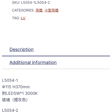
SKU:
L5054-1L5054-2
CATEGORIES:
吊燈
,
小型吊燈
TAG:
LU
Description
Additional information
L5054-1
Φ115 H370mm
附LED5W*1 3000K
玻璃（煙灰色）
L5054-2