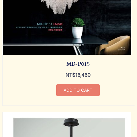
MD-P015
NT$
16,460
ADD TO CART