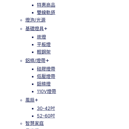
特惠商品
雙線軌道
燈泡/光源
基礎燈具
崁燈
平板燈
輕鋼架
鋁條/燈帶
硅膠燈帶
低壓燈帶
鋁條燈
110V燈帶
風扇
30-42吋
52-60吋
智慧家庭