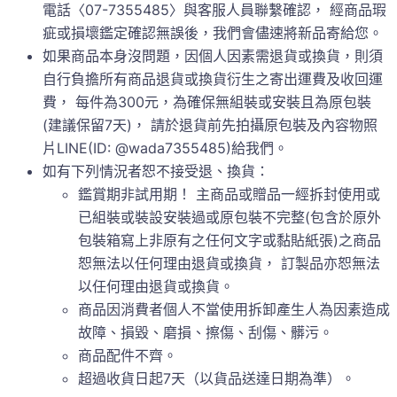
電話〈07-7355485〉與客服人員聯繫確認， 經商品瑕
疵或損壞鑑定確認無誤後，我們會儘速將新品寄給您。
如果商品本身沒問題，因個人因素需退貨或換貨，則須
自行負擔所有商品退貨或換貨衍生之寄出運費及收回運
費， 每件為300元，為確保無組裝或安裝且為原包裝
(建議保留7天)， 請於退貨前先拍攝原包裝及內容物照
片LINE(ID: @wada7355485)給我們。
如有下列情況者恕不接受退、換貨：
鑑賞期非試用期！ 主商品或贈品一經拆封使用或
已組裝或裝設安裝過或原包裝不完整(包含於原外
包裝箱寫上非原有之任何文字或黏貼紙張)之商品
恕無法以任何理由退貨或換貨， 訂製品亦恕無法
以任何理由退貨或換貨。
商品因消費者個人不當使用拆卸產生人為因素造成
故障、損毀、磨損、擦傷、刮傷、髒污。
商品配件不齊。
超過收貨日起7天（以貨品送達日期為準）。