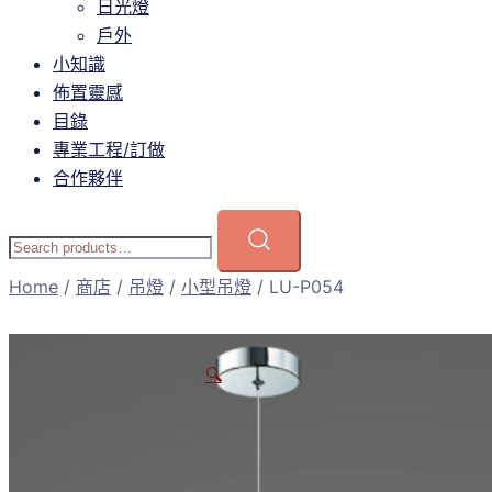
日光燈
戶外
小知識
佈置靈感
目錄
專業工程/訂做
合作夥伴
Home
/
商店
/
吊燈
/
小型吊燈
/ LU-P054
🔍