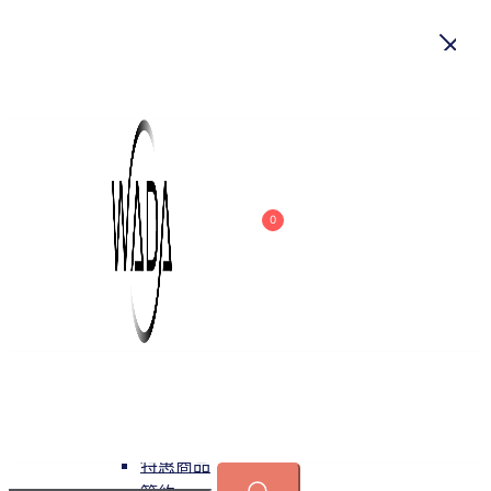
首頁
關於我們
商品
0
吊燈
特惠商品
小型吊燈
中大型吊燈
長形吊燈
水晶
緯達燈飾
緯達燈飾企業行
可換光源
吸頂燈
特惠商品