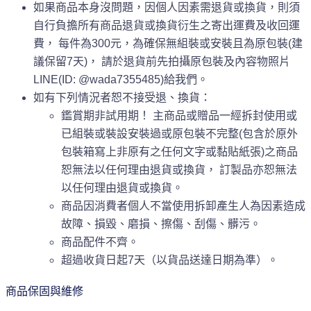
如果商品本身沒問題，因個人因素需退貨或換貨，則須
自行負擔所有商品退貨或換貨衍生之寄出運費及收回運
費， 每件為300元，為確保無組裝或安裝且為原包裝(建
議保留7天)， 請於退貨前先拍攝原包裝及內容物照片
LINE(ID: @wada7355485)給我們。
如有下列情況者恕不接受退、換貨：
鑑賞期非試用期！ 主商品或贈品一經拆封使用或
已組裝或裝設安裝過或原包裝不完整(包含於原外
包裝箱寫上非原有之任何文字或黏貼紙張)之商品
恕無法以任何理由退貨或換貨， 訂製品亦恕無法
以任何理由退貨或換貨。
商品因消費者個人不當使用拆卸產生人為因素造成
故障、損毀、磨損、擦傷、刮傷、髒污。
商品配件不齊。
超過收貨日起7天（以貨品送達日期為準）。
商品保固與維修