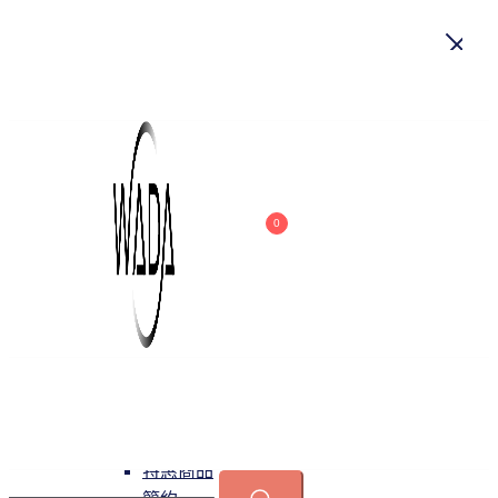
首頁
關於我們
商品
0
吊燈
特惠商品
小型吊燈
中大型吊燈
長形吊燈
水晶
緯達燈飾
緯達燈飾企業行
可換光源
吸頂燈
特惠商品