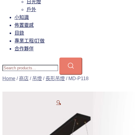
日光燈
戶外
小知識
佈置靈感
目錄
專業工程/訂做
合作夥伴
Home
/
商店
/
吊燈
/
長形吊燈
/ MD-P118
🔍