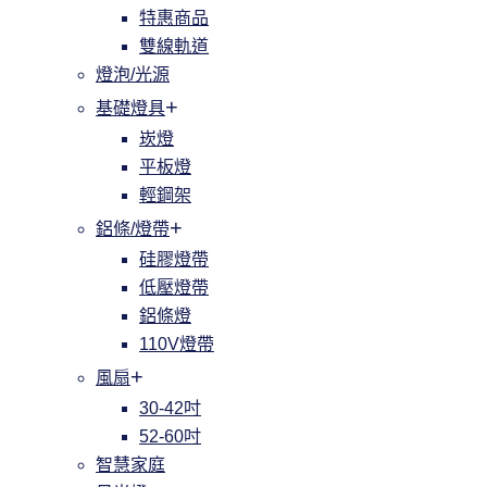
特惠商品
雙線軌道
燈泡/光源
基礎燈具
崁燈
平板燈
輕鋼架
鋁條/燈帶
硅膠燈帶
低壓燈帶
鋁條燈
110V燈帶
風扇
30-42吋
52-60吋
智慧家庭