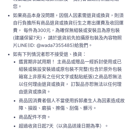
您。
如果商品本身沒問題，因個人因素需退貨或換貨，則須
自行負擔所有商品退貨或換貨衍生之寄出運費及收回運
費， 每件為300元，為確保無組裝或安裝且為原包裝
(建議保留7天)， 請於退貨前先拍攝原包裝及內容物照
片LINE(ID: @wada7355485)給我們。
如有下列情況者恕不接受退、換貨：
鑑賞期非試用期！ 主商品或贈品一經拆封使用或已
組裝或裝設安裝過或原包裝不完整(包含於原外包裝
箱寫上非原有之任何文字或黏貼紙張)之商品恕無法
以任何理由退貨或換貨， 訂製品亦恕無法以任何理
由退貨或換貨。
商品因消費者個人不當使用拆卸產生人為因素造成故
障、損毀、磨損、擦傷、刮傷、髒污。
商品配件不齊。
超過收貨日起7天（以貨品送達日期為準）。