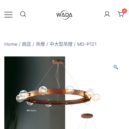
0
緯達燈飾
緯達燈飾企業行
Home
/
商店
/
吊燈
/
中大型吊燈
/ MD-P121