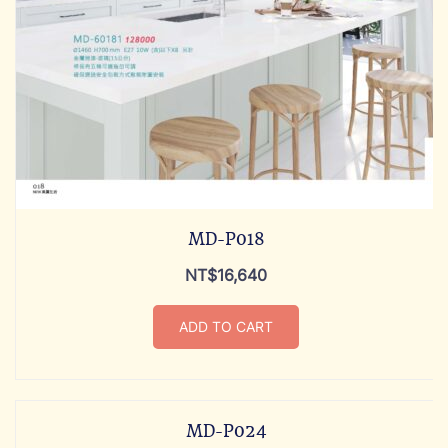
MD-P018
NT$
16,640
ADD TO CART
MD-P024