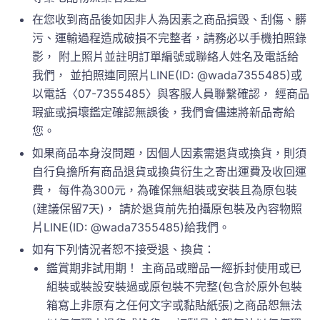
在您收到商品後如因非人為因素之商品損毀、刮傷、髒
污、運輸過程造成破損不完整者，請務必以手機拍照錄
影， 附上照片並註明訂單編號或聯絡人姓名及電話給
我們， 並拍照連同照片LINE(ID: @wada7355485)或
以電話〈07-7355485〉與客服人員聯繫確認， 經商品
瑕疵或損壞鑑定確認無誤後，我們會儘速將新品寄給
您。
如果商品本身沒問題，因個人因素需退貨或換貨，則須
自行負擔所有商品退貨或換貨衍生之寄出運費及收回運
費， 每件為300元，為確保無組裝或安裝且為原包裝
(建議保留7天)， 請於退貨前先拍攝原包裝及內容物照
片LINE(ID: @wada7355485)給我們。
如有下列情況者恕不接受退、換貨：
鑑賞期非試用期！ 主商品或贈品一經拆封使用或已
組裝或裝設安裝過或原包裝不完整(包含於原外包裝
箱寫上非原有之任何文字或黏貼紙張)之商品恕無法