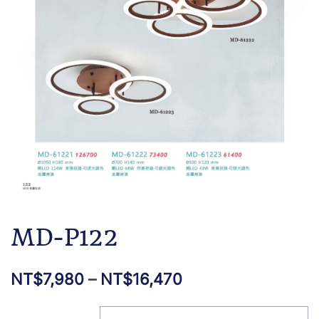
MD-P122
NT$
7,980
–
NT$
16,470