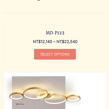
MD-P123
NT$
12,140
–
NT$
22,540
SELECT OPTIONS