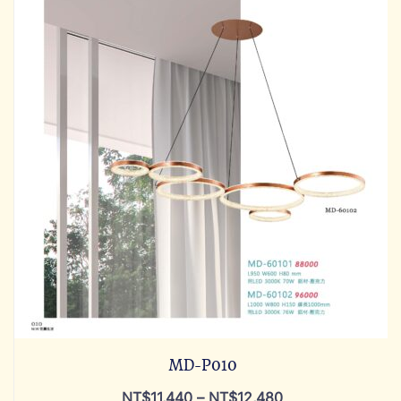
MD-P010
NT$
11,440
–
NT$
12,480