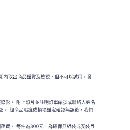
期內取出商品鑑賞及檢視，但不可以試用，發
錄影， 附上照片並註明訂單編號或聯絡人姓名
員聯繫確認， 經商品瑕疵或損壞鑑定確認無誤後，我們
費， 每件為300元，為確保無組裝或安裝且