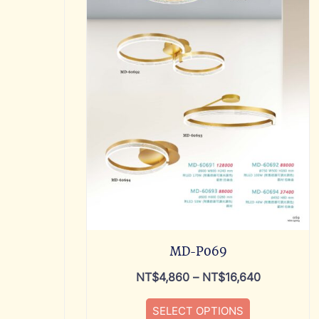
MD-P069
NT$
4,860
–
NT$
16,640
SELECT OPTIONS