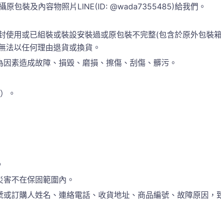
包裝及內容物照片LINE(ID: @wada7355485)給我們。
封使用或已組裝或裝設安裝過或原包裝不完整(包含於原外包裝
恕無法以任何理由退貨或換貨。
為因素造成故障、損毀、磨損、擦傷、刮傷、髒污。
準）。
。
災害不在保固範圍內。
訂購人姓名、連絡電話、收貨地址、商品編號、故障原因，致電於(