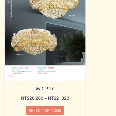
MD-P110
NT$
20,280
–
NT$
21,320
SELECT OPTIONS