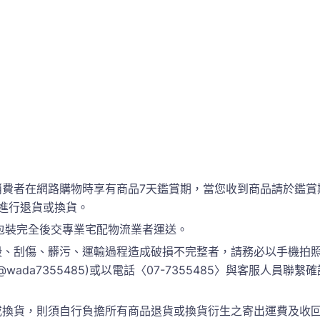
消費者在網路購物時享有商品7天鑑賞期，當您收到商品請於鑑賞
進行退貨或換貨。
包裝完全後交專業宅配物流業者運送。
、刮傷、髒污、運輸過程造成破損不完整者，請務必以手機拍照
 @wada7355485)或以電話〈07-7355485〉與客服人
換貨，則須自行負擔所有商品退貨或換貨衍生之寄出運費及收回運