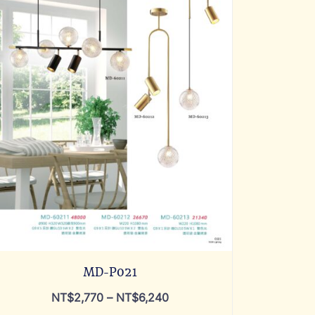
MD-P021
NT$
2,770
–
NT$
6,240