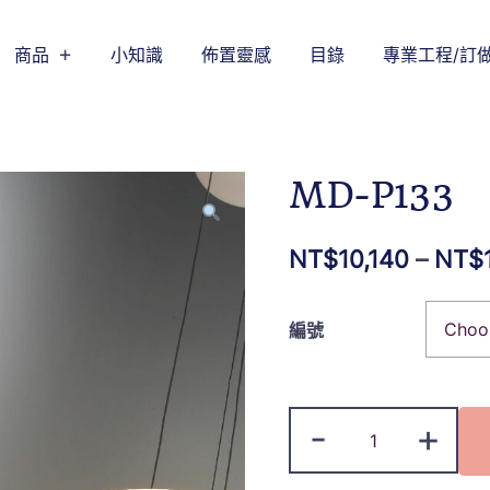
商品
小知識
佈置靈感
目錄
專業工程/訂
MD-P133
NT$
10,140
–
NT$
編號
-
+