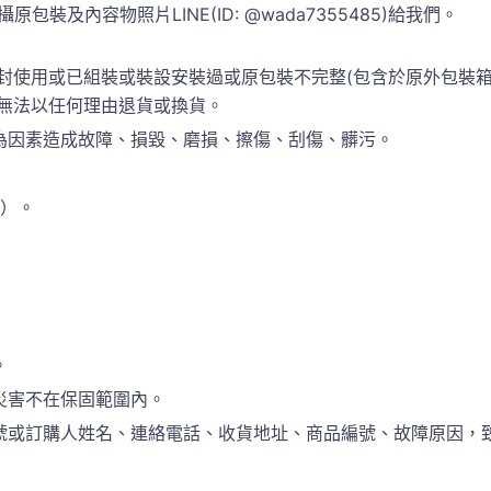
包裝及內容物照片LINE(ID: @wada7355485)給我們。
封使用或已組裝或裝設安裝過或原包裝不完整(包含於原外包裝
恕無法以任何理由退貨或換貨。
為因素造成故障、損毀、磨損、擦傷、刮傷、髒污。
準）。
。
災害不在保固範圍內。
訂購人姓名、連絡電話、收貨地址、商品編號、故障原因，致電於(