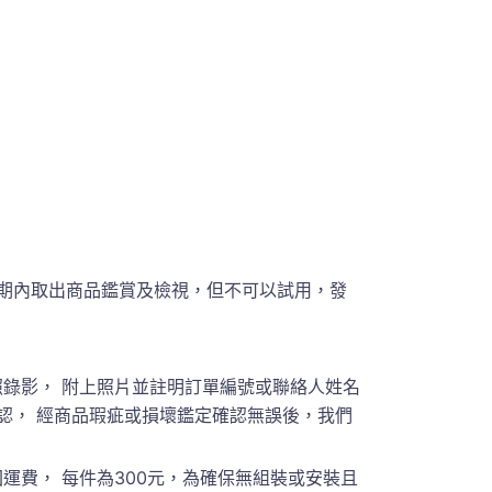
期內取出商品鑑賞及檢視，但不可以試用，發
錄影， 附上照片並註明訂單編號或聯絡人姓名
員聯繫確認， 經商品瑕疵或損壞鑑定確認無誤後，我們
費， 每件為300元，為確保無組裝或安裝且