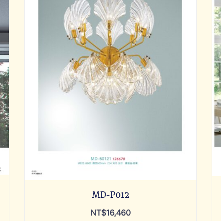
MD-P012
NT$
16,460