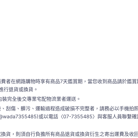
消費者在網路購物時享有商品7天鑑賞期，當您收到商品請於鑑賞
進行退貨或換貨。
包裝完全後交專業宅配物流業者運送。
、刮傷、髒污、運輸過程造成破損不完整者，請務必以手機拍照
 @wada7355485)或以電話〈07-7355485〉與客服人
換貨，則須自行負擔所有商品退貨或換貨衍生之寄出運費及收回運