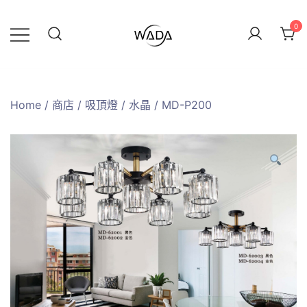
0
緯達燈飾
緯達燈飾企業行
Home
/
商店
/
吸頂燈
/
水晶
/ MD-P200