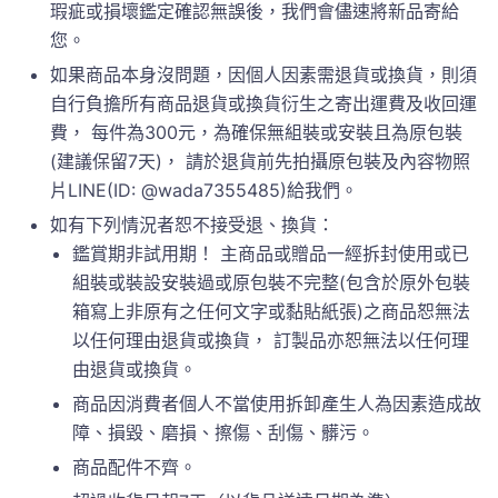
瑕疵或損壞鑑定確認無誤後，我們會儘速將新品寄給
您。
如果商品本身沒問題，因個人因素需退貨或換貨，則須
自行負擔所有商品退貨或換貨衍生之寄出運費及收回運
費， 每件為300元，為確保無組裝或安裝且為原包裝
(建議保留7天)， 請於退貨前先拍攝原包裝及內容物照
片LINE(ID: @wada7355485)給我們。
如有下列情況者恕不接受退、換貨：
鑑賞期非試用期！ 主商品或贈品一經拆封使用或已
組裝或裝設安裝過或原包裝不完整(包含於原外包裝
箱寫上非原有之任何文字或黏貼紙張)之商品恕無法
以任何理由退貨或換貨， 訂製品亦恕無法以任何理
由退貨或換貨。
商品因消費者個人不當使用拆卸產生人為因素造成故
障、損毀、磨損、擦傷、刮傷、髒污。
商品配件不齊。