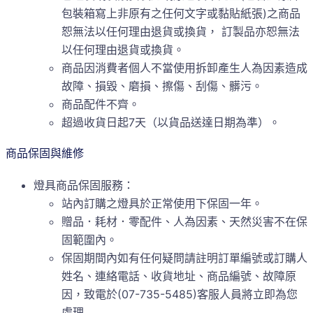
包裝箱寫上非原有之任何文字或黏貼紙張)之商品
恕無法以任何理由退貨或換貨， 訂製品亦恕無法
以任何理由退貨或換貨。
商品因消費者個人不當使用拆卸產生人為因素造成
故障、損毀、磨損、擦傷、刮傷、髒污。
商品配件不齊。
超過收貨日起7天（以貨品送達日期為準）。
商品保固與維修
燈具商品保固服務：
站內訂購之燈具於正常使用下保固一年。
贈品．耗材．零配件、人為因素、天然災害不在保
固範圍內。
保固期間內如有任何疑問請註明訂單編號或訂購人
姓名、連絡電話、收貨地址、商品編號、故障原
因，致電於(07-735-5485)客服人員將立即為您
處理