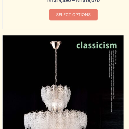
NT$
14,390
–
NT$
19,070
SELECT OPTIONS