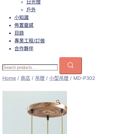
日光燈
戶外
小知識
佈置靈感
目錄
專業工程/訂做
合作夥伴
Home
/
商店
/
吊燈
/
小型吊燈
/ MD-P302
🔍