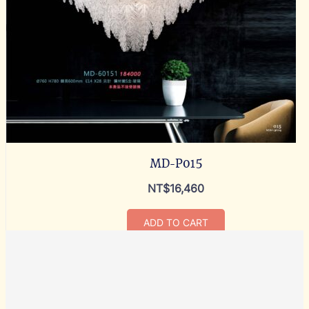
MD-P015
NT$
16,460
ADD TO CART