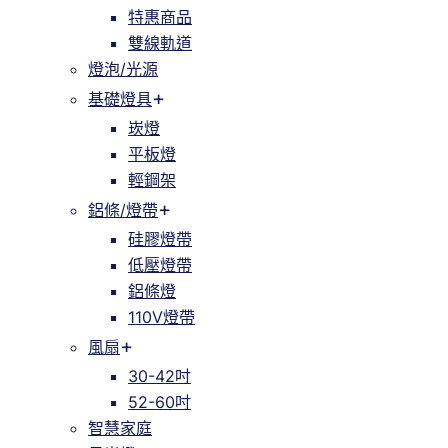
特惠商品
雙線軌道
燈泡/光源
基礎燈具
崁燈
平板燈
輕鋼架
鋁條/燈帶
硅膠燈帶
低壓燈帶
鋁條燈
110V燈帶
風扇
30-42吋
52-60吋
智慧家庭