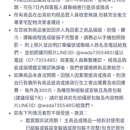
題，可在7日內與客服人員聯絡進行退貨或換貨。
所有商品在出貨前均經品管人員檢查無誤,包裝完全後交
專業宅配物流業者運送。
在您收到商品後如因非人為因素之商品損毀、刮傷、髒
污、運輸過程造成破損不完整者，請務必以手機拍照錄
影， 附上照片並註明訂單編號或聯絡人姓名及電話給我
們， 並拍照連同照片LINE(ID: @wada7355485)或以
電話〈07-7355485〉與客服人員聯繫確認， 經商品瑕
疵或損壞鑑定確認無誤後，我們會儘速將新品寄給您。
如果商品本身沒問題，因個人因素需退貨或換貨，則須
自行負擔所有商品退貨或換貨衍生之寄出運費及收回運
費， 每件為300元，為確保無組裝或安裝且為原包裝
(建議保留7天)， 請於退貨前先拍攝原包裝及內容物照
片LINE(ID: @wada7355485)給我們。
如有下列情況者恕不接受退、換貨：
鑑賞期非試用期！ 主商品或贈品一經拆封使用或
已組裝或裝設安裝過或原包裝不完整(包含於原外