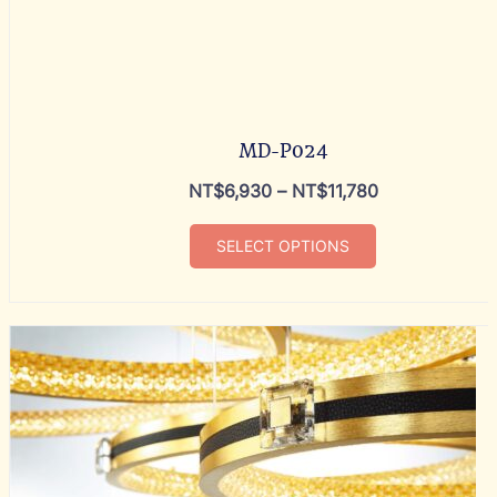
MD-P024
NT$
6,930
–
NT$
11,780
SELECT OPTIONS