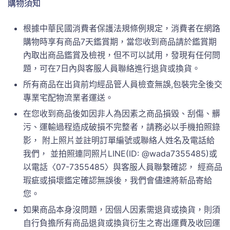
購物須知
根據中華民國消費者保護法規條例規定，消費者在網路
購物時享有商品7天鑑賞期，當您收到商品請於鑑賞期
內取出商品鑑賞及檢視，但不可以試用，發現有任何問
題，可在7日內與客服人員聯絡進行退貨或換貨。
所有商品在出貨前均經品管人員檢查無誤,包裝完全後交
專業宅配物流業者運送。
在您收到商品後如因非人為因素之商品損毀、刮傷、髒
污、運輸過程造成破損不完整者，請務必以手機拍照錄
影， 附上照片並註明訂單編號或聯絡人姓名及電話給
我們， 並拍照連同照片LINE(ID: @wada7355485)或
以電話〈07-7355485〉與客服人員聯繫確認， 經商品
瑕疵或損壞鑑定確認無誤後，我們會儘速將新品寄給
您。
如果商品本身沒問題，因個人因素需退貨或換貨，則須
自行負擔所有商品退貨或換貨衍生之寄出運費及收回運