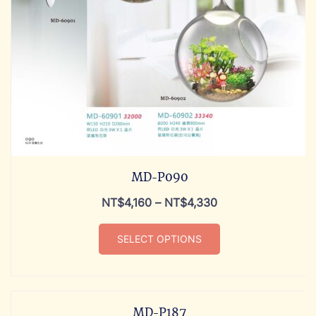
MD-P090
NT$
4,160
–
NT$
4,330
SELECT OPTIONS
MD-P187