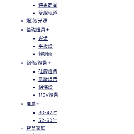
特惠商品
雙線軌道
燈泡/光源
基礎燈具
崁燈
平板燈
輕鋼架
鋁條/燈帶
硅膠燈帶
低壓燈帶
鋁條燈
110V燈帶
風扇
30-42吋
52-60吋
智慧家庭