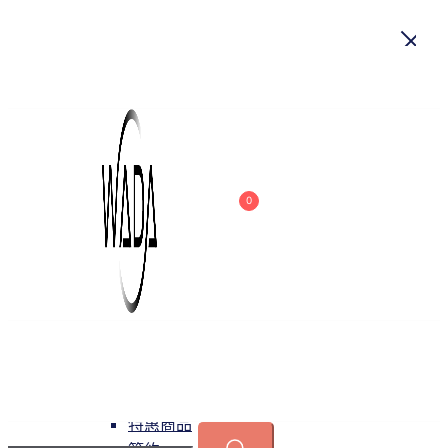
首頁
關於我們
商品
0
吊燈
特惠商品
小型吊燈
中大型吊燈
長形吊燈
水晶
緯達燈飾
緯達燈飾企業行
可換光源
吸頂燈
特惠商品