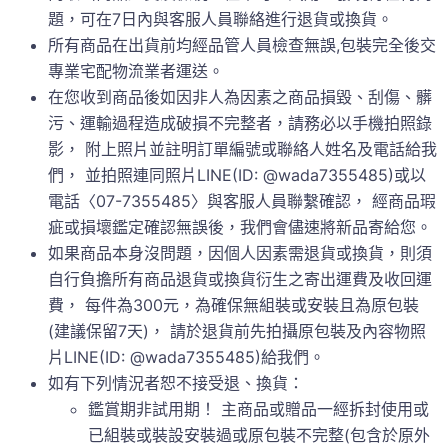
題，可在7日內與客服人員聯絡進行退貨或換貨。
所有商品在出貨前均經品管人員檢查無誤,包裝完全後交
專業宅配物流業者運送。
在您收到商品後如因非人為因素之商品損毀、刮傷、髒
污、運輸過程造成破損不完整者，請務必以手機拍照錄
影， 附上照片並註明訂單編號或聯絡人姓名及電話給我
們， 並拍照連同照片LINE(ID: @wada7355485)或以
電話〈07-7355485〉與客服人員聯繫確認， 經商品瑕
疵或損壞鑑定確認無誤後，我們會儘速將新品寄給您。
如果商品本身沒問題，因個人因素需退貨或換貨，則須
自行負擔所有商品退貨或換貨衍生之寄出運費及收回運
費， 每件為300元，為確保無組裝或安裝且為原包裝
(建議保留7天)， 請於退貨前先拍攝原包裝及內容物照
片LINE(ID: @wada7355485)給我們。
如有下列情況者恕不接受退、換貨：
鑑賞期非試用期！ 主商品或贈品一經拆封使用或
已組裝或裝設安裝過或原包裝不完整(包含於原外