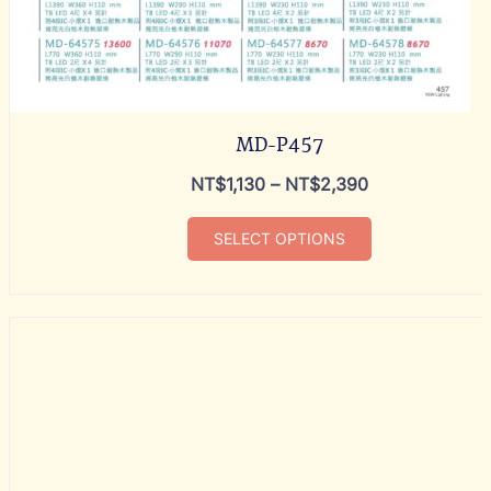
MD-P457
NT$
1,130
–
NT$
2,390
SELECT OPTIONS