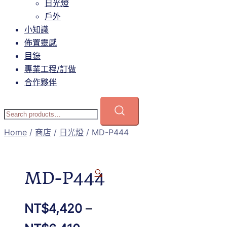
日光燈
戶外
小知識
佈置靈感
目錄
專業工程/訂做
合作夥伴
Home
/
商店
/
日光燈
/ MD-P444
MD-P444
🔍
NT$
4,420
–