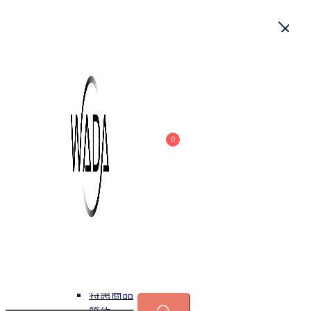
首頁
關於我們
商品
0
吊燈
特惠商品
小型吊燈
中大型吊燈
長形吊燈
水晶
緯達燈飾
緯達燈飾企業行
可換光源
吸頂燈
特惠商品