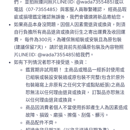
們， 並拍照連同照片LINE(ID: @wada7355485)或以
電話〈07-7355485〉與客服人員聯繫確認， 經商品瑕
疵或損壞鑑定確認無誤後，我們會儘速將新品寄給您。
如果商品本身沒問題，因個人因素需退貨或換貨，則須
自行負擔所有商品退貨或換貨衍生之寄出運費及收回運
費， 每件為300元，為確保無組裝或安裝且為原包裝
(建議保留7天)， 請於退貨前先拍攝原包裝及內容物照
片LINE(ID: @wada7355485)給我們。
如有下列情況者恕不接受退、換貨：
鑑賞期非試用期！ 主商品或贈品一經拆封使用或
已組裝或裝設安裝過或原包裝不完整(包含於原外
包裝箱寫上非原有之任何文字或黏貼紙張)之商品
恕無法以任何理由退貨或換貨， 訂製品亦恕無法
以任何理由退貨或換貨。
商品因消費者個人不當使用拆卸產生人為因素造成
故障、損毀、磨損、擦傷、刮傷、髒污。
商品配件不齊。