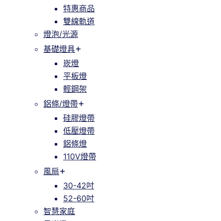
特惠商品
雙線軌道
燈泡/光源
基礎燈具
崁燈
平板燈
輕鋼架
鋁條/燈帶
硅膠燈帶
低壓燈帶
鋁條燈
110V燈帶
風扇
30-42吋
52-60吋
智慧家庭