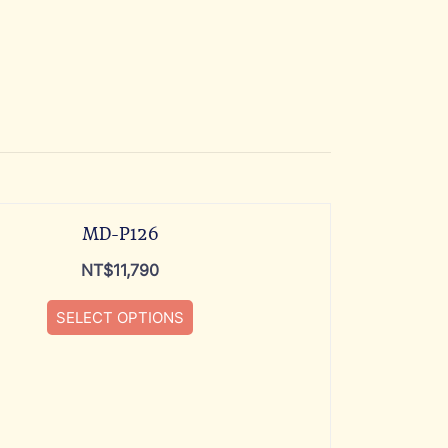
MD-P126
NT$
11,790
SELECT OPTIONS