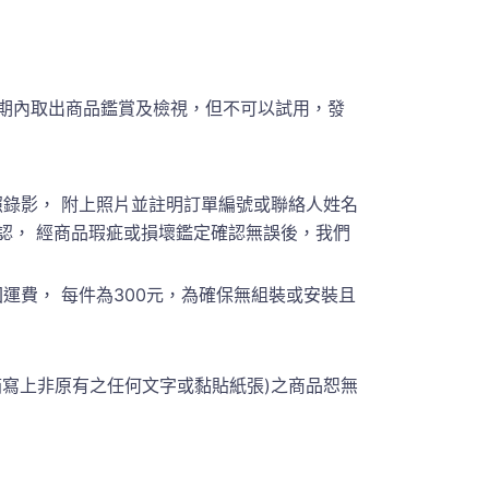
期內取出商品鑑賞及檢視，但不可以試用，發
錄影， 附上照片並註明訂單編號或聯絡人姓名
員聯繫確認， 經商品瑕疵或損壞鑑定確認無誤後，我們
費， 每件為300元，為確保無組裝或安裝且
箱寫上非原有之任何文字或黏貼紙張)之商品恕無