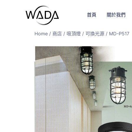
首頁
關於我們
緯達燈飾
緯達燈飾企業行
Home
/
商店
/
吸頂燈
/
可換光源
/ MD-P517