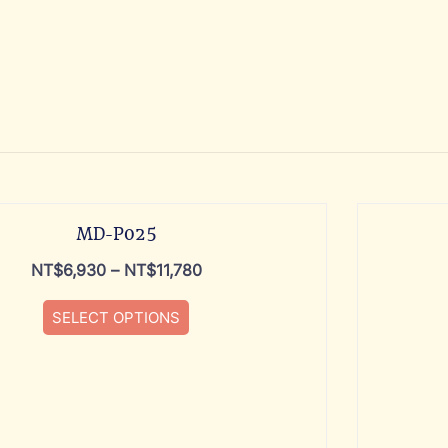
MD-P025
NT$
6,930
–
NT$
11,780
SELECT OPTIONS