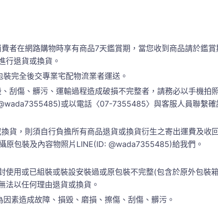
消費者在網路購物時享有商品7天鑑賞期，當您收到商品請於鑑賞
進行退貨或換貨。
包裝完全後交專業宅配物流業者運送。
、刮傷、髒污、運輸過程造成破損不完整者，請務必以手機拍照
 @wada7355485)或以電話〈07-7355485〉與客服人
換貨，則須自行負擔所有商品退貨或換貨衍生之寄出運費及收回運
包裝及內容物照片LINE(ID: @wada7355485)給我們。
封使用或已組裝或裝設安裝過或原包裝不完整(包含於原外包裝
恕無法以任何理由退貨或換貨。
為因素造成故障、損毀、磨損、擦傷、刮傷、髒污。